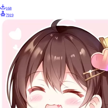
168
7919