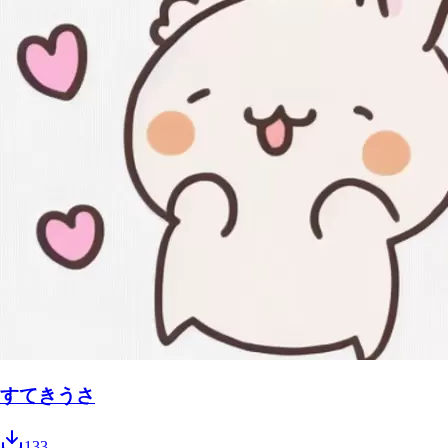
すてきうさ
133