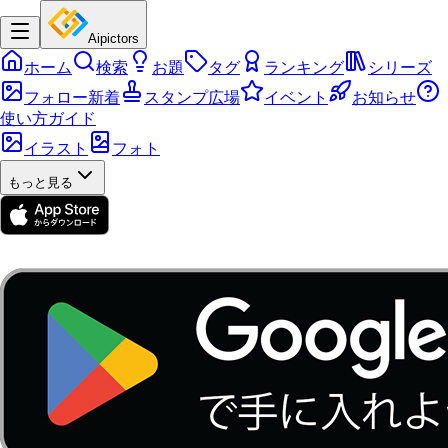
Aipictors
ホーム
検索
お題
タグ
ランキング
シリーズ
フォロー新着
スタンプ広場
イベント
お知らせ
使い方ガイド
イラスト
フォト
もっと見る