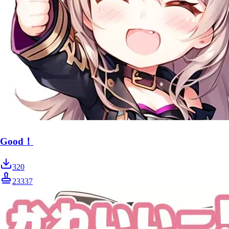
Good！
320
23337