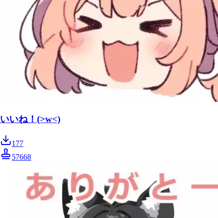
いいね！(>w<)
177
57668