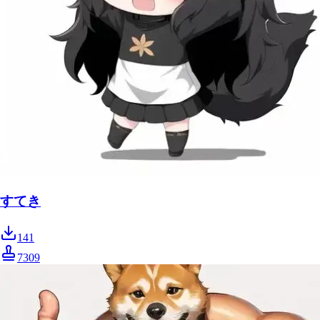
すてき
141
7309