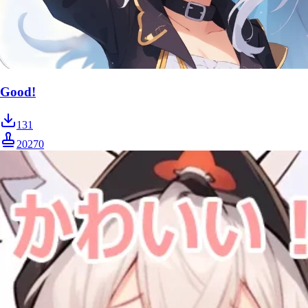
Good!
131
20270