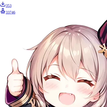
353
33746