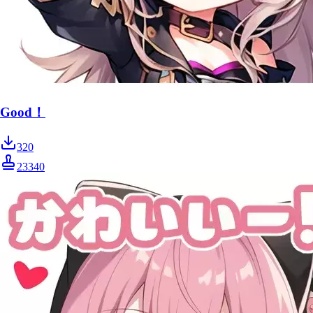
Good！
320
23340