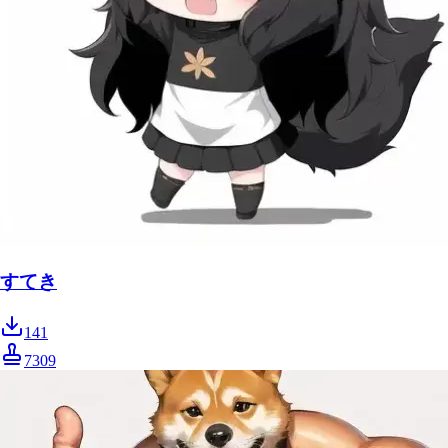
すてき
141
7309