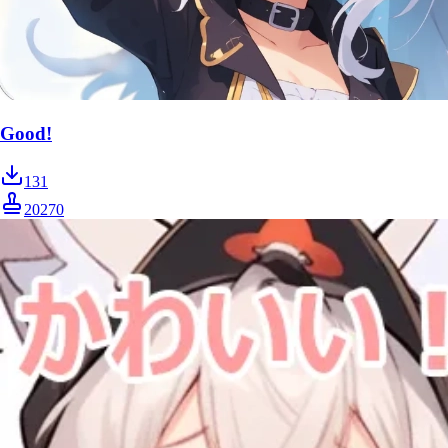
Good!
131
20270