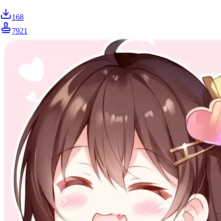
168
7921