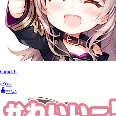
Good！
320
23340