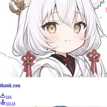
thank you
164
10118