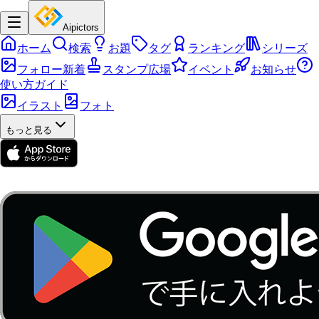
Aipictors
ホーム
検索
お題
タグ
ランキング
シリーズ
フォロー新着
スタンプ広場
イベント
お知らせ
使い方ガイド
イラスト
フォト
もっと見る