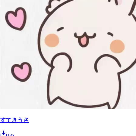
すてきうさ
133