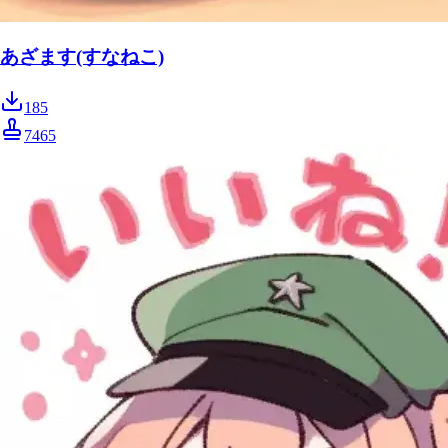
あざます(すなねこ)
185
7465