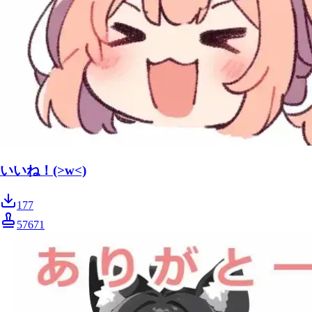
いいね！(>w<)
177
57671