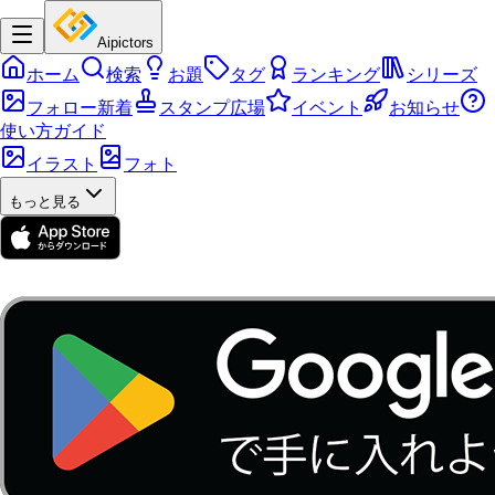
Aipictors
ホーム
検索
お題
タグ
ランキング
シリーズ
フォロー新着
スタンプ広場
イベント
お知らせ
使い方ガイド
イラスト
フォト
もっと見る