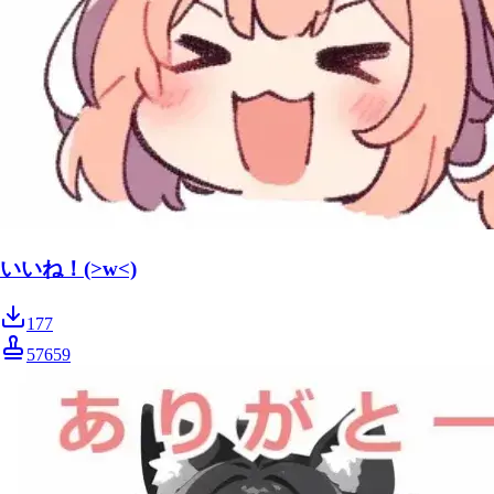
いいね！(>w<)
177
57659