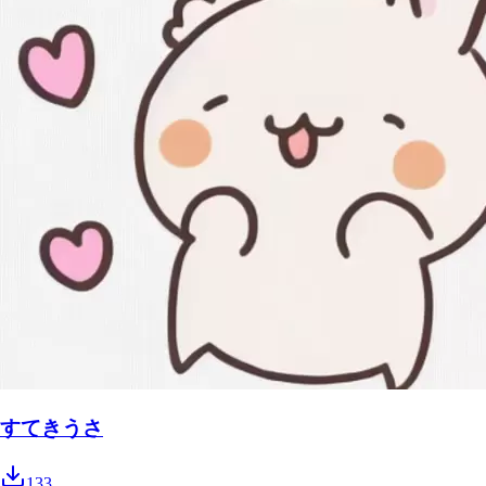
すてきうさ
133