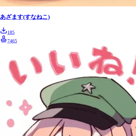
あざます(すなねこ)
185
7465