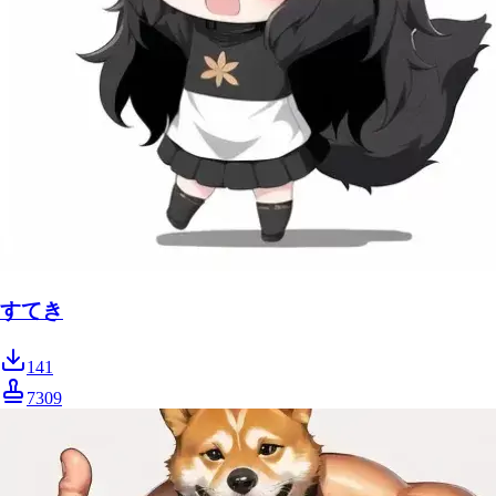
すてき
141
7309