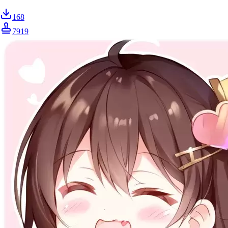
168
7919