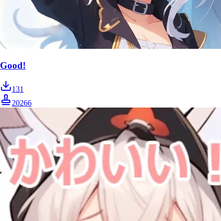
Good!
131
20266