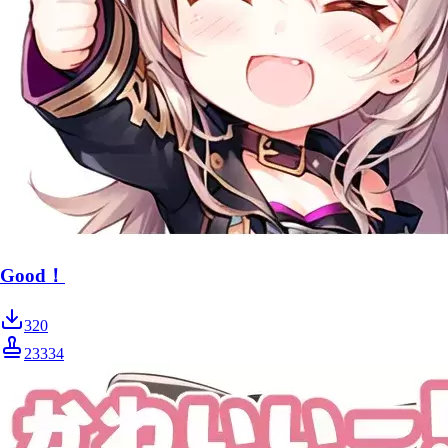
Good！
320
23334