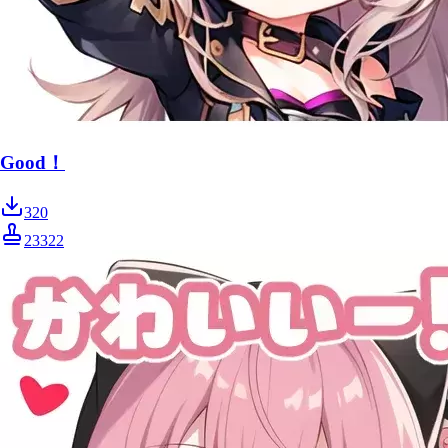
Good！
320
23322