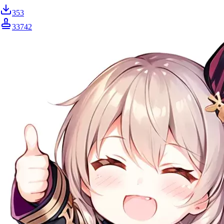
353
33742