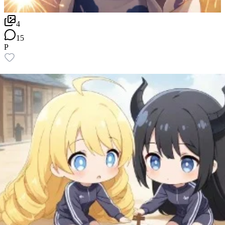
4
15
P