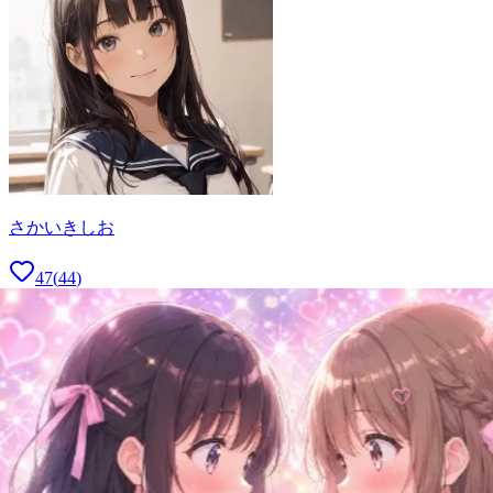
さかいきしお
47
(
44
)