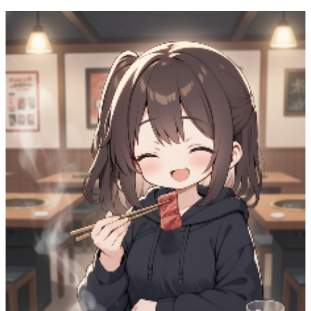
54
(
48
)