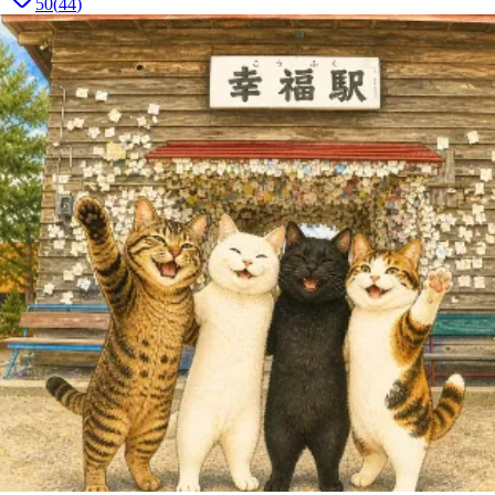
50
(
44
)