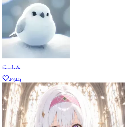
にししん
49
(
44
)