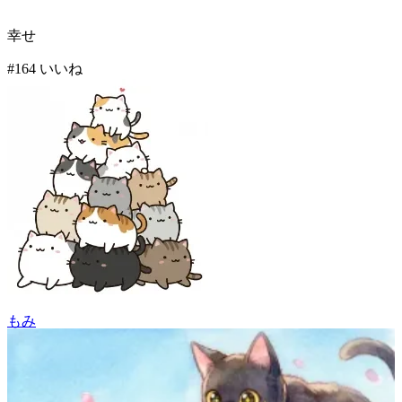
幸せ
#
1
64
いいね
もみ
72
(
64
)