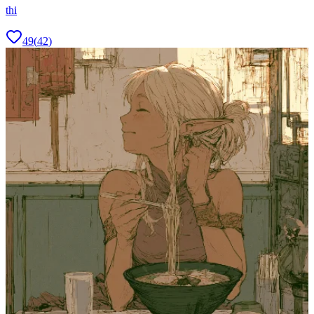
thi
49
(
42
)