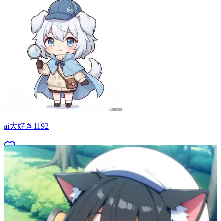
ai大好き1192
55
(
51
)