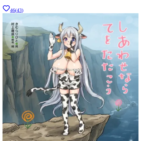
46
(
43
)