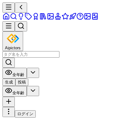
Aipictors
全年齢
生成
投稿
全年齢
ログイン