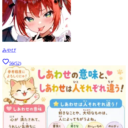
みやび
56
(
52
)