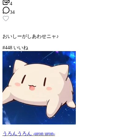
4
34
おいしーがしあわせニャ♪
#
4
48
いいね
うろんうろん -uron uron-