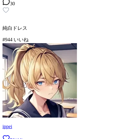
30
純白ドレス
#
9
44
いいね
ippei