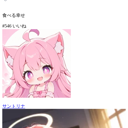
食べる幸せ
#
5
46
いいね
サントリナ
50
(
46
)