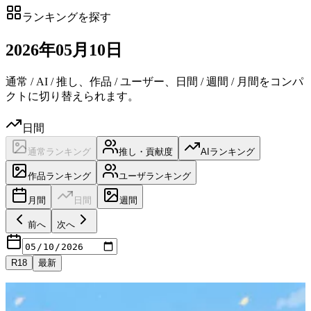
ランキングを探す
2026
年
05
月
10日
通常 / AI / 推し、作品 / ユーザー、日間 / 週間 / 月間をコンパ
クトに切り替えられます。
日間
通常ランキング
推し・貢献度
AIランキング
作品ランキング
ユーザランキング
月間
日間
週間
前へ
次へ
R18
最新
日付候補