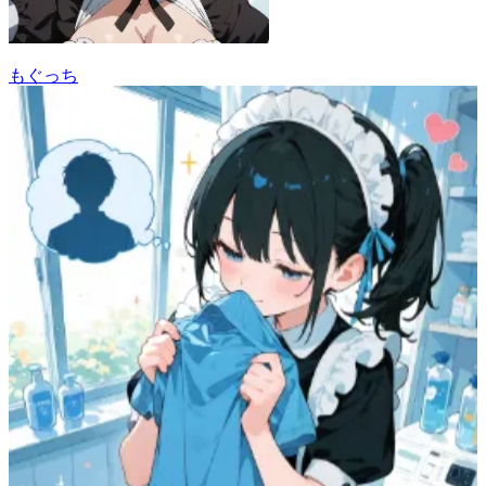
もぐっち
54
(
41
)