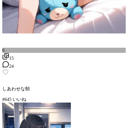
6
15
24
しあわせな朝
#
6
45
いいね