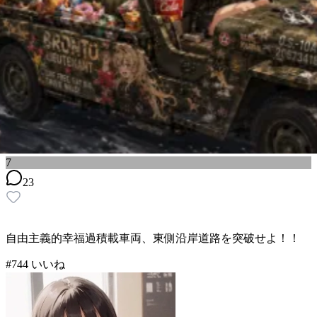
7
23
自由主義的幸福過積載車両、東側沿岸道路を突破せよ！！
#
7
44
いいね