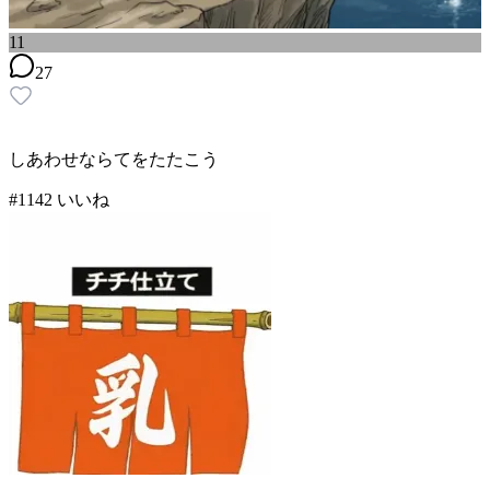
11
27
しあわせならてをたたこう
#
11
42
いいね