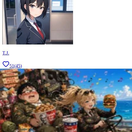
T.J.
51
(
45
)