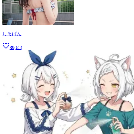
しるばん
89
(
65
)