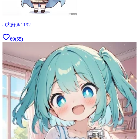
ai大好き1192
69
(
55
)