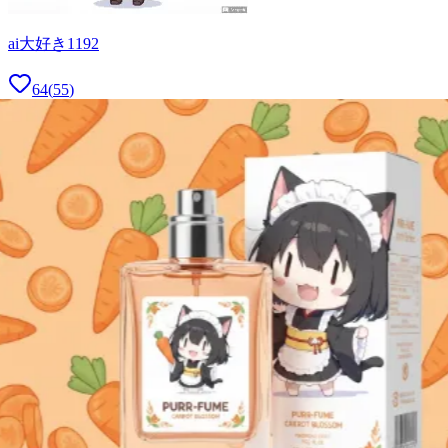
ai大好き1192
64
(
55
)