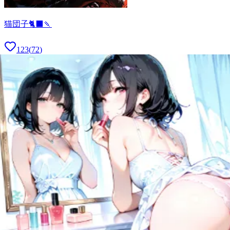
猫団子🐈‍⬛🍡
123
(
72
)