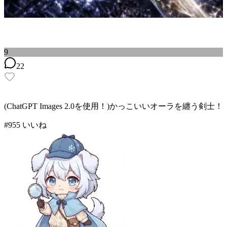
9
22
(ChatGPT Images 2.0を使用！)かっこいいオーラを纏う剣士！
#
9
55
いいね