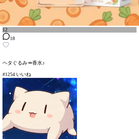
12
18
ヘタぐるみ🥕香水♪
#
12
54
いいね