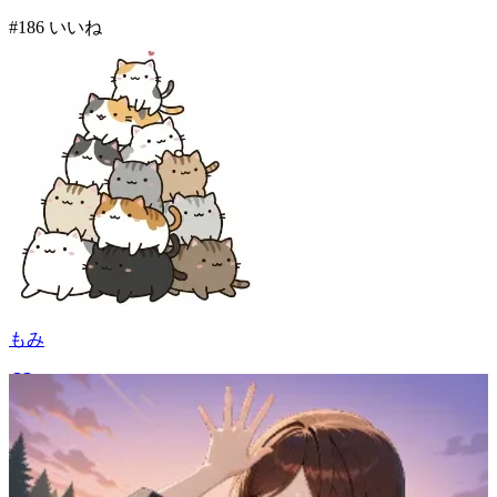
#
1
86
いいね
もみ
106
(
86
)