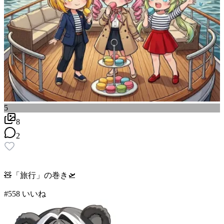
5
8
2
🧸「旅行」の巻き🛫
#
5
58
いいね