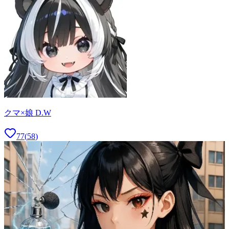
クマ×娘 D.W
77
(
58
)