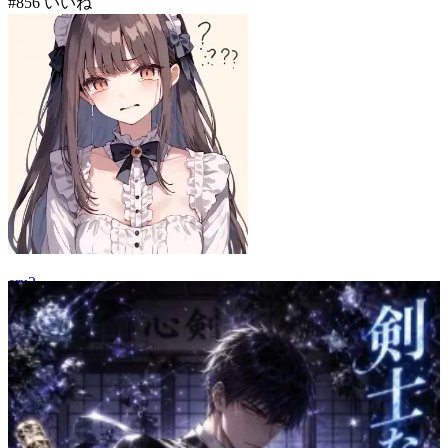
#
8
56
いいね
eru2
64
(
56
)