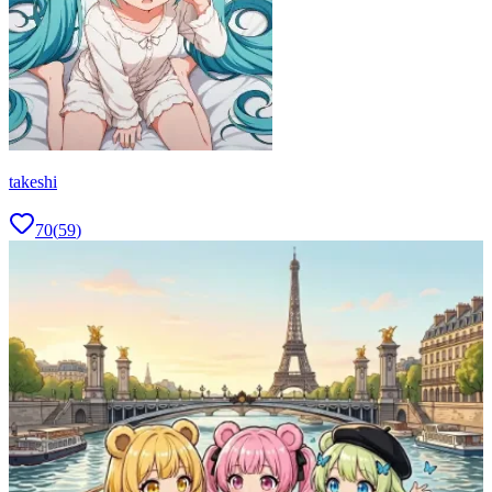
takeshi
70
(
59
)