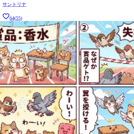
サントリナ
64
(
55
)