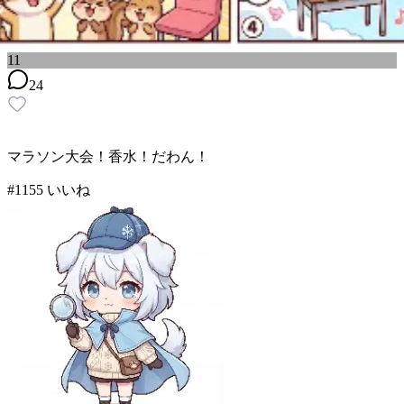
11
24
マラソン大会！香水！だわん！
#
11
55
いいね