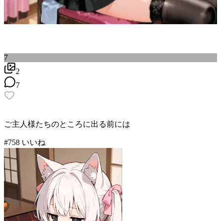
7
2
7
ご主人様たちのところに出る前には
#
7
58
いいね