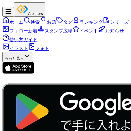
Aipictors
ホーム
検索
お題
タグ
ランキング
シリーズ
フォロー新着
スタンプ広場
イベント
お知らせ
使い方ガイド
イラスト
フォト
もっと見る