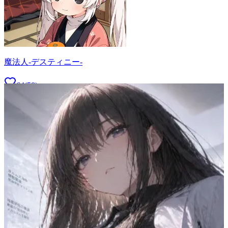
魔法人-デスティニー-
64
(
58
)