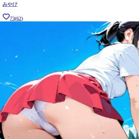
みやび
73
(
62
)