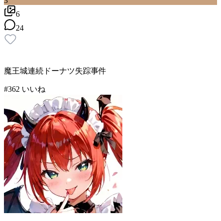
3
6
24
魔王城連続ドーナツ失踪事件
#
3
62
いいね