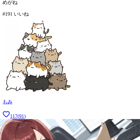
めがね
#
1
91
いいね
もみ
117
(
91
)