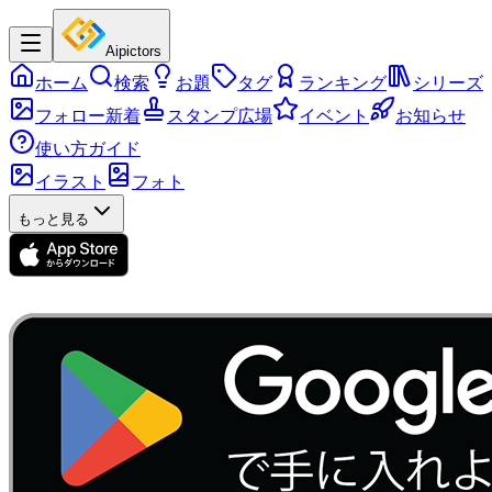
Aipictors
ホーム
検索
お題
タグ
ランキング
シリーズ
フォロー新着
スタンプ広場
イベント
お知らせ
使い方ガイド
イラスト
フォト
もっと見る