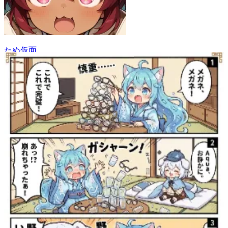
たぬ仮面
62
(
58
)