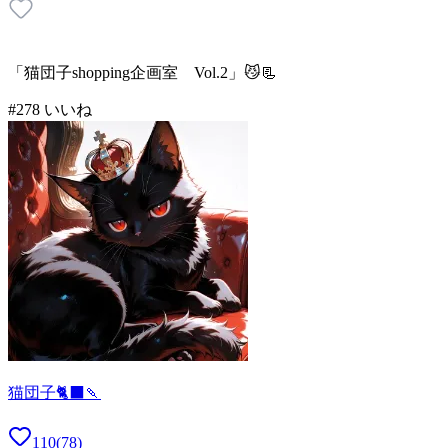
「猫団子shopping企画室 Vol.2」😼📃
#
2
78
いいね
猫団子🐈‍⬛🍡
110
(
78
)