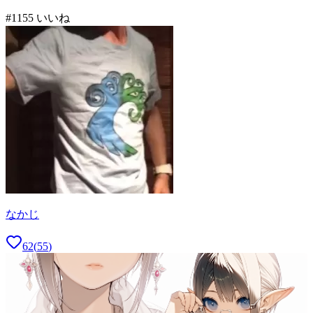
#
11
55
いいね
なかじ
62
(
55
)