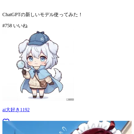
ChatGPTの新しいモデル使ってみた！
#
7
58
いいね
ai大好き1192
73
(
58
)