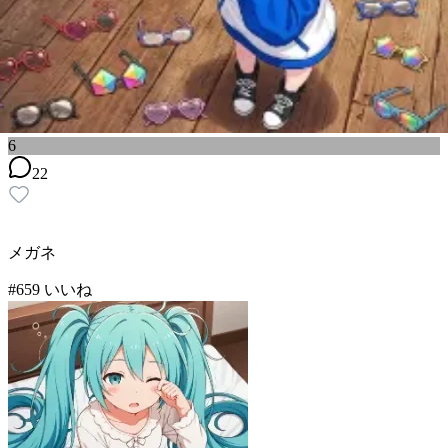
6
22
メガネ
#
6
59
いいね