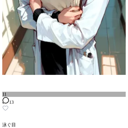
11
13
泳ぐ目