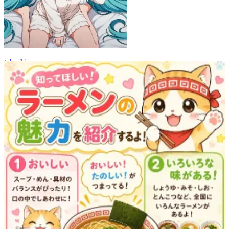
takeshi
65
(
59
)