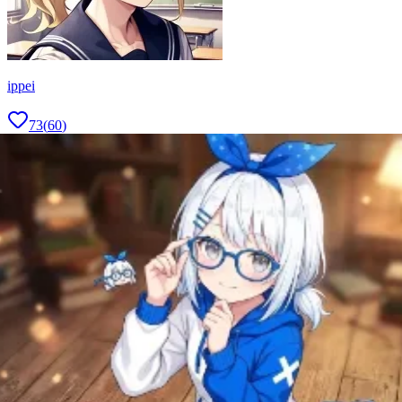
ippei
73
(
60
)