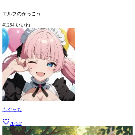
エルフのがっこう
#
12
54
いいね
もぐっち
70
(
54
)