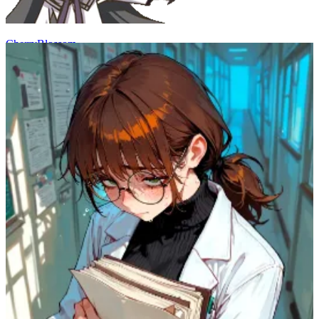
CherryBlossom
72
(
56
)