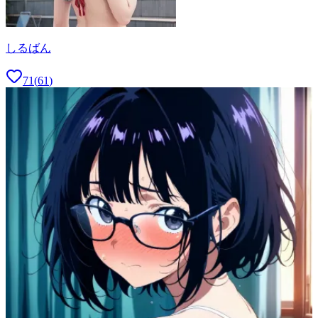
しるばん
71
(
61
)