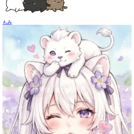
もみ
105
(
93
)