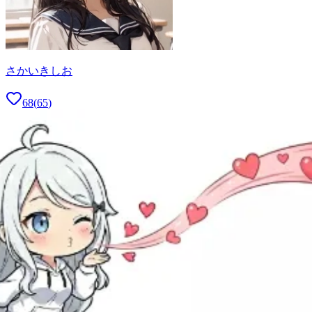
さかいきしお
68
(
65
)