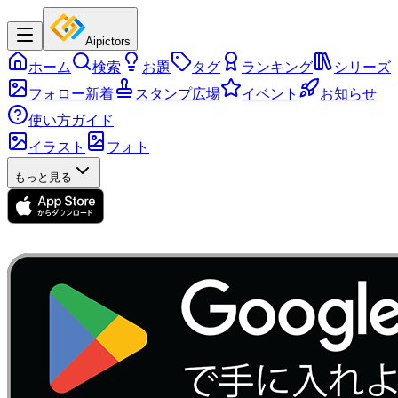
Aipictors
ホーム
検索
お題
タグ
ランキング
シリーズ
フォロー新着
スタンプ広場
イベント
お知らせ
使い方ガイド
イラスト
フォト
もっと見る