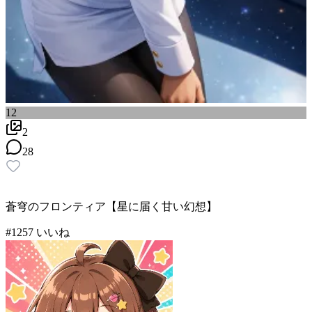
12
2
28
蒼穹のフロンティア【星に届く甘い幻想】
#
12
57
いいね