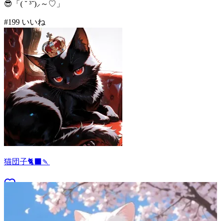
😎「( ˘ ³˘)⸝～♡」
#
1
99
いいね
猫団子🐈‍⬛🍡
131
(
99
)