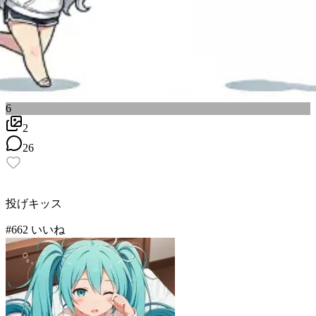
6
2
26
投げキッス
#
6
62
いいね