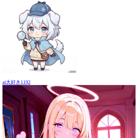
ai大好き1192
63
(
60
)