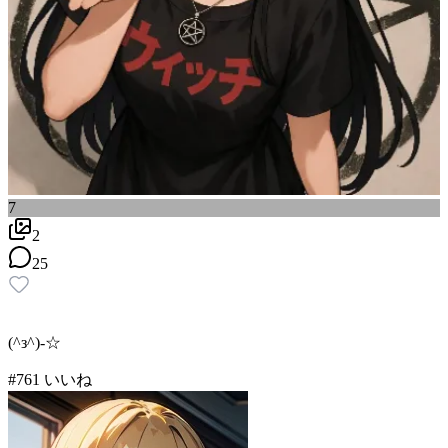
7
2
25
(^з^)-☆
#
7
61
いいね