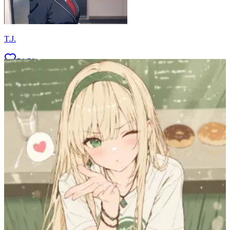
T.J.
74
(
59
)