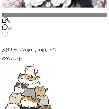
2
8
43
投げキッス(⋈◍＞◡＜◍)。✧♡
#
2
93
いいね