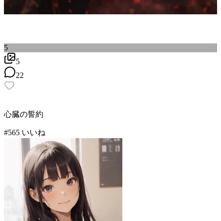
5
5
22
心臓の誓約
#
5
65
いいね