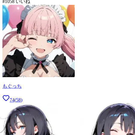
#
10
58
いいね
もぐっち
74
(
58
)