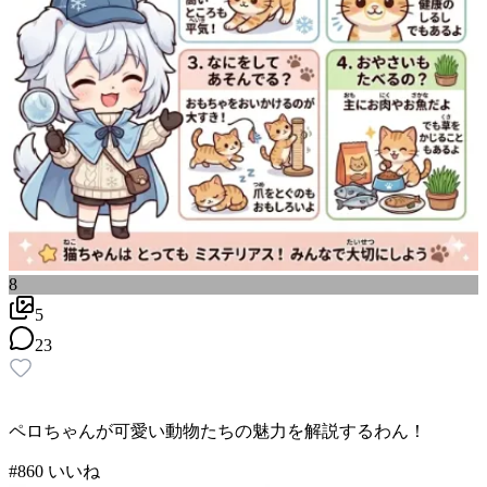
8
5
23
ペロちゃんが可愛い動物たちの魅力を解説するわん！
#
8
60
いいね