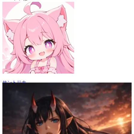
サントリナ
79
(
68
)