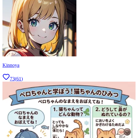
Kinnoya
73
(
61
)