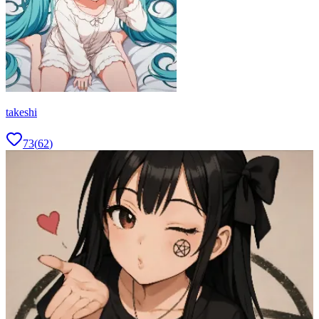
takeshi
73
(
62
)