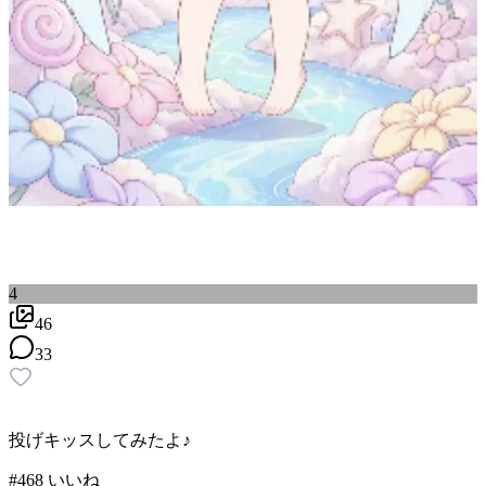
4
46
33
投げキッスしてみたよ♪
#
4
68
いいね