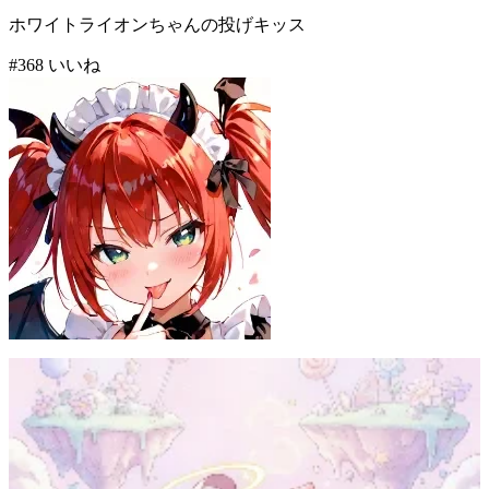
ホワイトライオンちゃんの投げキッス
#
3
68
いいね
みやび
71
(
68
)