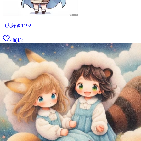
ai大好き1192
48
(
43
)