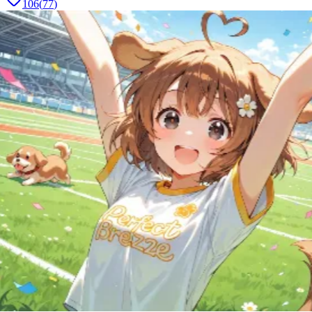
106
(
77
)