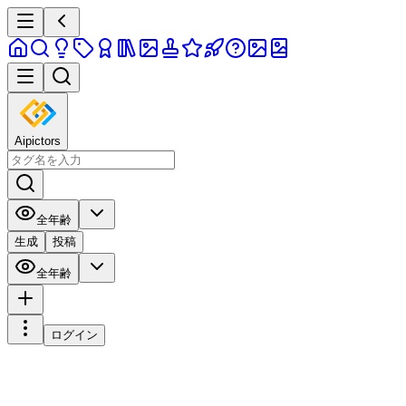
Aipictors
全年齢
生成
投稿
全年齢
ログイン