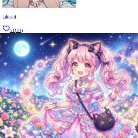
takeshi
51
(
43
)