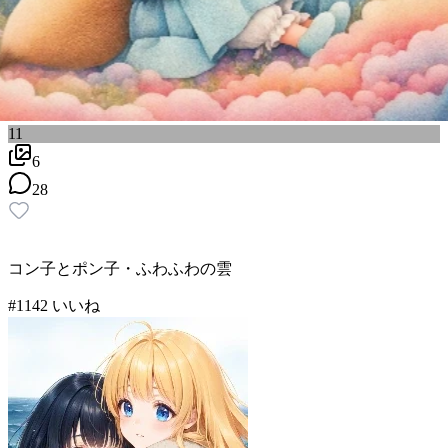
11
6
28
コン子とポン子・ふわふわの雲
#
11
42
いいね