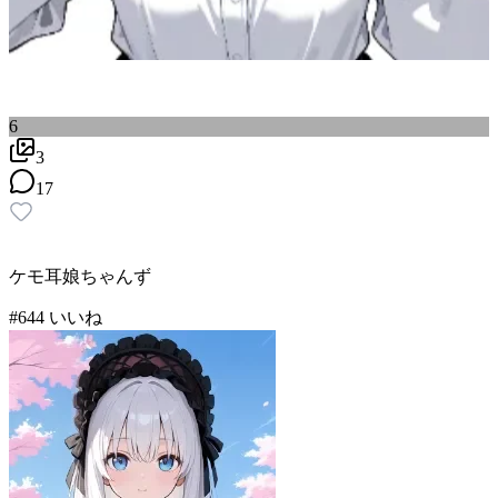
6
3
17
ケモ耳娘ちゃんず
#
6
44
いいね