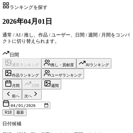
ランキングを探す
2026
年
04
月
01日
通常 / AI / 推し、作品 / ユーザー、日間 / 週間 / 月間をコンパ
クトに切り替えられます。
日間
通常ランキング
推し・貢献度
AIランキング
作品ランキング
ユーザランキング
月間
日間
週間
前へ
次へ
R18
最新
日付候補