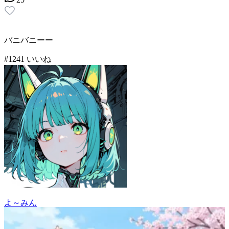
バニバニーー
#
12
41
いいね
よ～みん
52
(
41
)