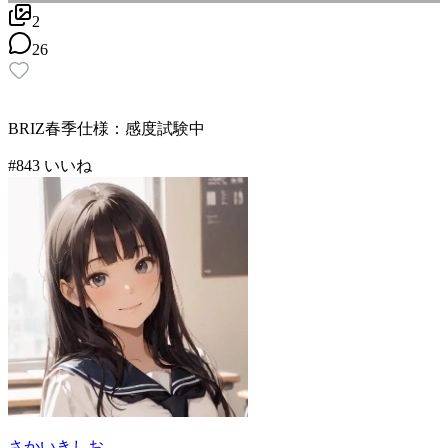
2
26
BRIZ春季仕様：感度試験中
#
8
43
いいね
さかいきしお