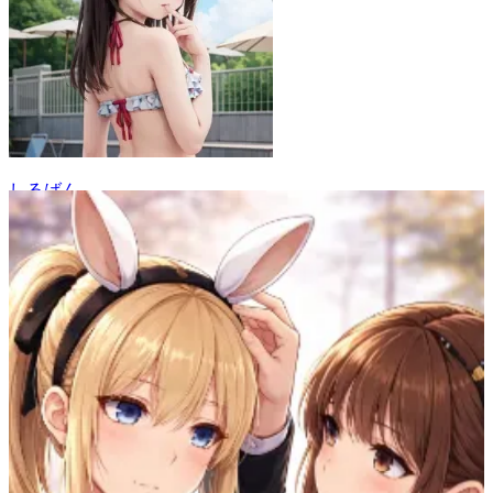
しるばん
60
(
43
)