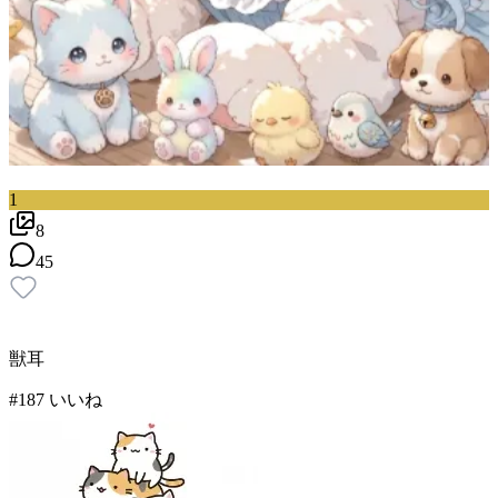
1
8
45
獣耳
#
1
87
いいね