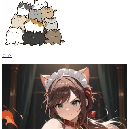
もみ
127
(
87
)