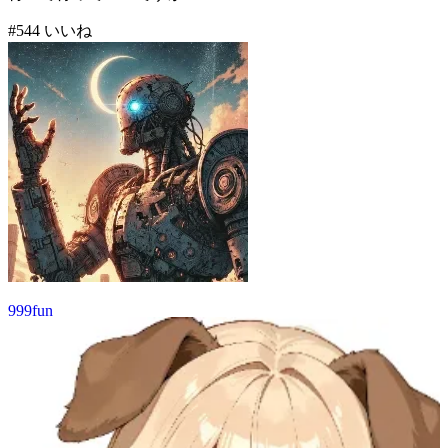
#
5
44
いいね
999fun
55
(
44
)