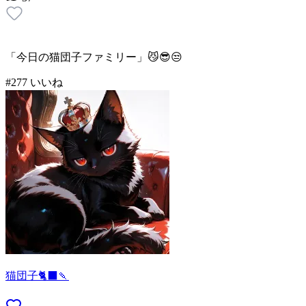
「今日の猫団子ファミリー」😼😎😒
#
2
77
いいね
猫団子🐈‍⬛🍡