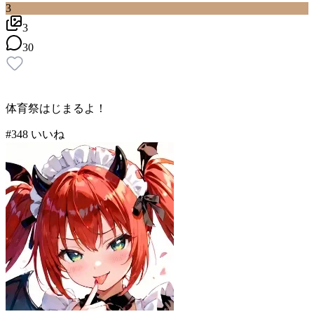
3
3
30
体育祭はじまるよ！
#
3
48
いいね