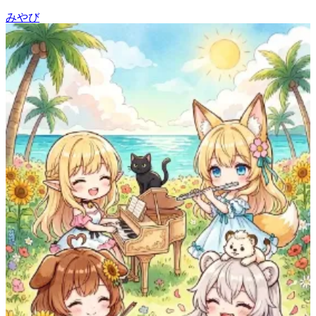
みやび
59
(
48
)