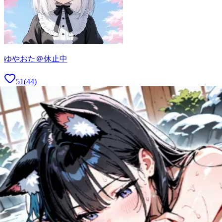
ゆやおた＠休止中
51
(
44
)