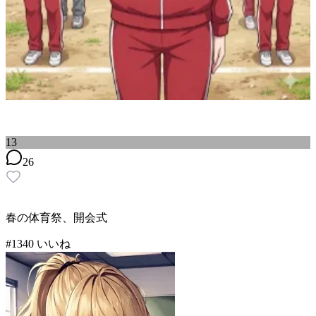
13
26
春の体育祭、開会式
#
13
40
いいね