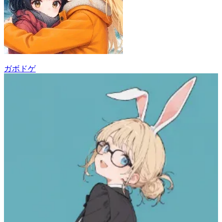
ガボドゲ
51
(
42
)