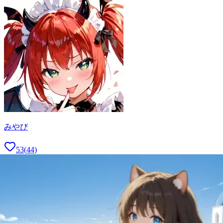
みやび
53
(
44
)