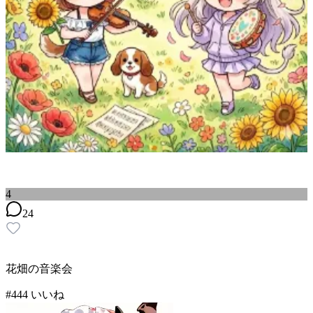
4
24
花畑の音楽会
#
4
44
いいね