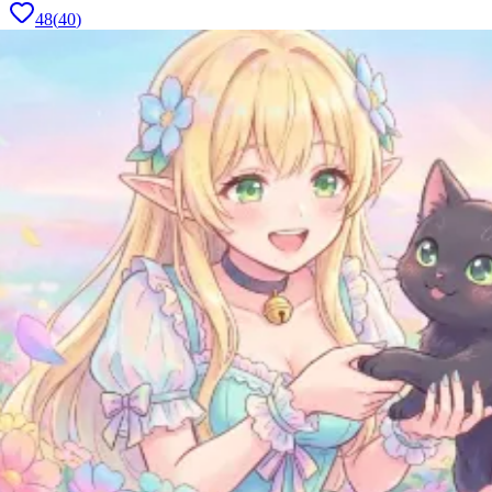
48
(
40
)