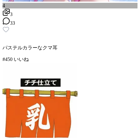
4
3
33
パステルカラーなクマ耳
#
4
50
いいね