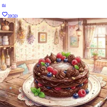
thi
59
(
50
)