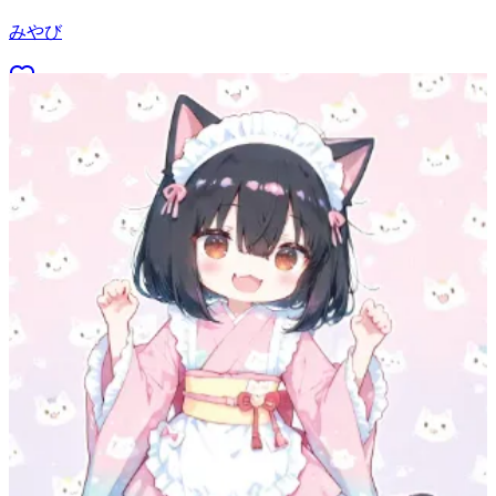
みやび
47
(
40
)