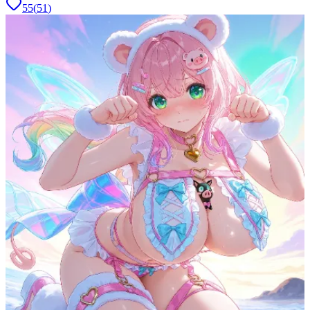
55
(
51
)