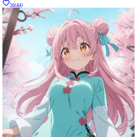
56
(
44
)