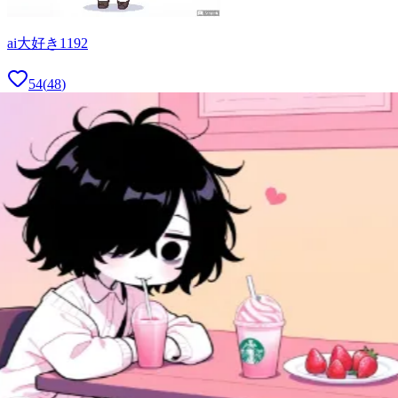
ai大好き1192
54
(
48
)