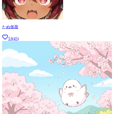
たぬ仮面
53
(
45
)