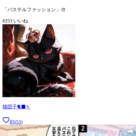
「パステルファッション」🎨
#
2
53
いいね
猫団子🐈‍⬛🍡
85
(
53
)