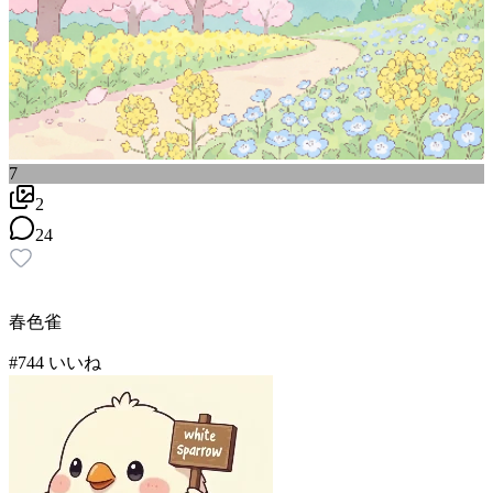
7
2
24
春色雀
#
7
44
いいね