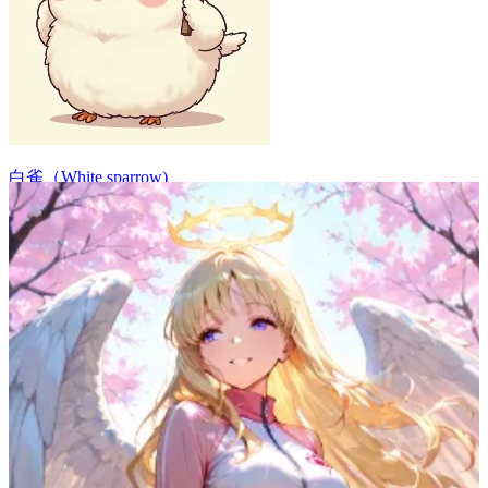
白雀（White sparrow)
53
(
44
)