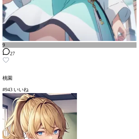
9
27
桃園
#
9
43
いいね