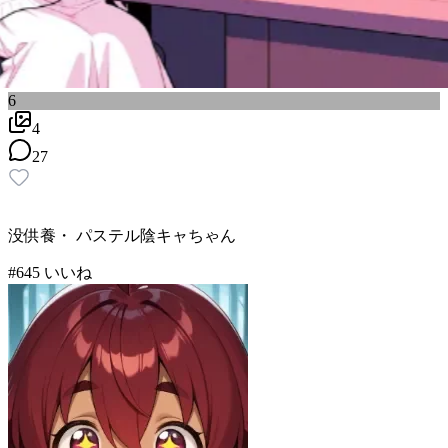
6
4
27
没供養・ パステル陰キャちゃん
#
6
45
いいね