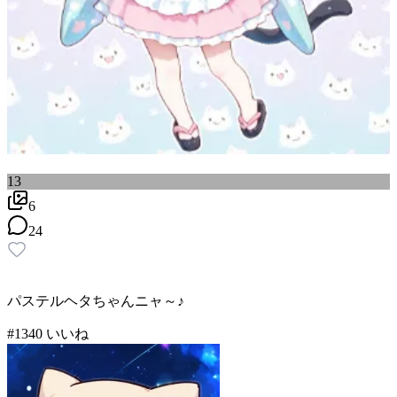
13
6
24
パステルヘタちゃんニャ～♪
#
13
40
いいね