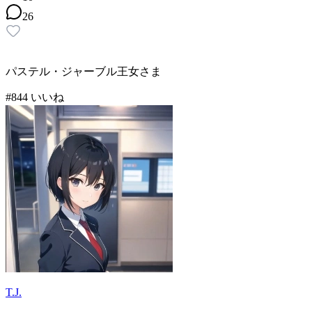
26
パステル・ジャーブル王女さま
#
8
44
いいね
T.J.