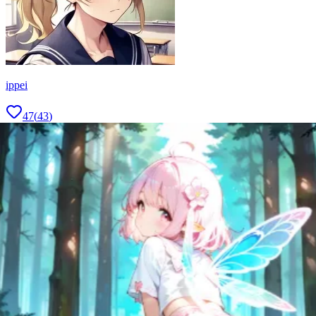
ippei
47
(
43
)