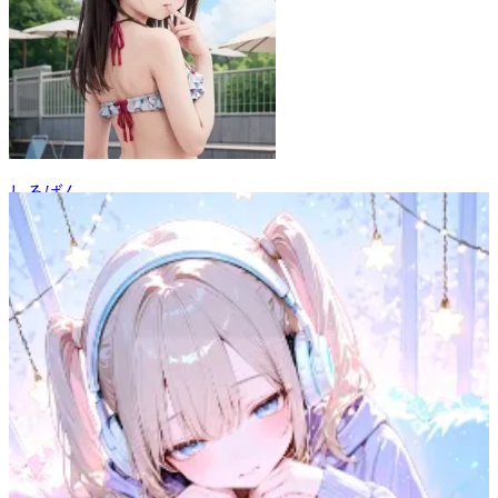
しるばん
49
(
42
)