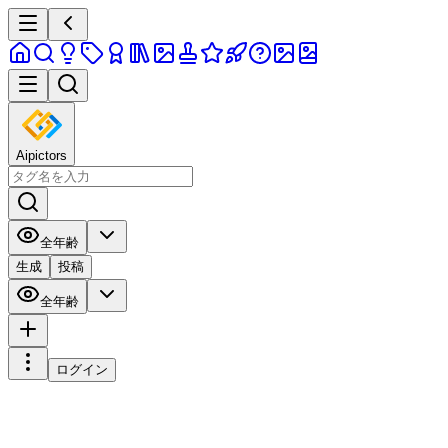
Aipictors
全年齢
生成
投稿
全年齢
ログイン