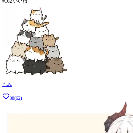
#
1
62
いいね
もみ
88
(
62
)