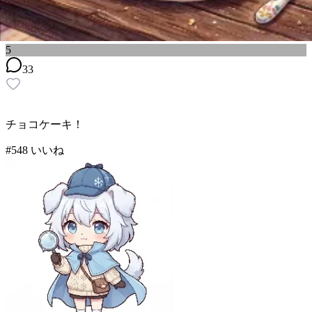
5
33
チョコケーキ！
#
5
48
いいね