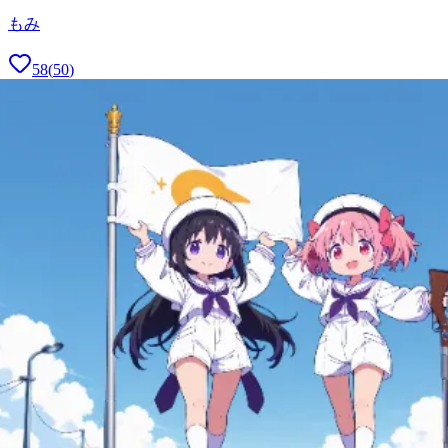
もみ
58
(
50
)