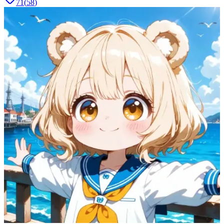
71
(
58
)