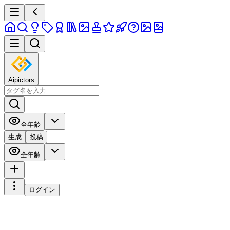
Aipictors
全年齢
生成
投稿
全年齢
ログイン