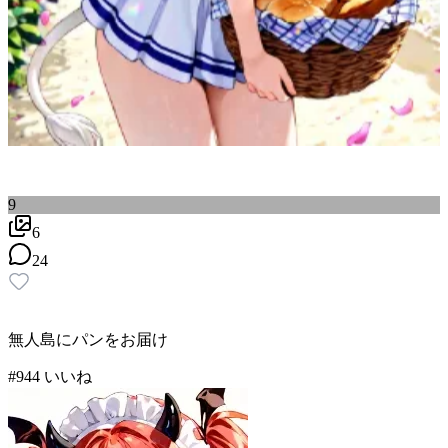
9
6
24
無人島にパンをお届け
#
9
44
いいね