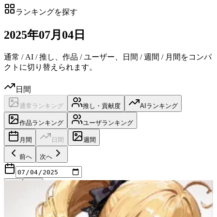
ランキングを探す
2025
年
07
月
04日
通常 / AI / 推し、作品 / ユーザー、日間 / 週間 / 月間をコンパ
クトに切り替えられます。
日間
通常ランキング
推し・貢献度
AIランキング
作品ランキング
ユーザランキング
月間
日間
週間
前へ
次へ
R18
最新
日付候補