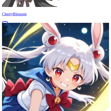
CherryBlossom
61
(
50
)