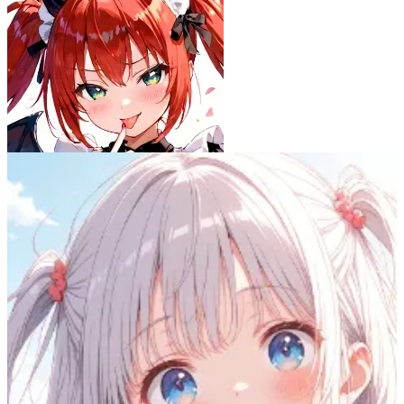
みやび
51
(
44
)