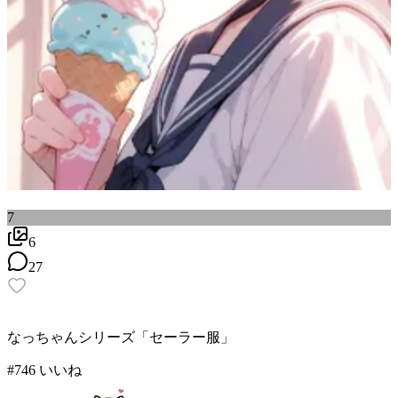
7
6
27
なっちゃんシリーズ「セーラー服」
#
7
46
いいね