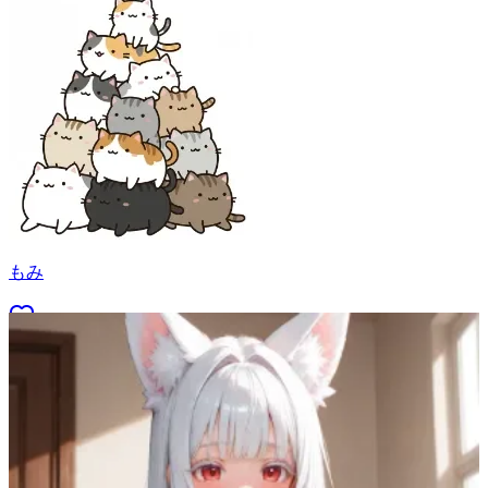
もみ
53
(
46
)