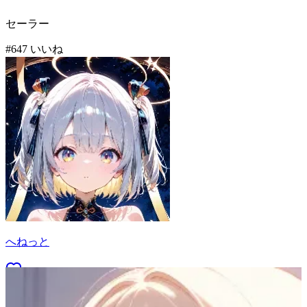
セーラー
#
6
47
いいね
へねっと
56
(
47
)