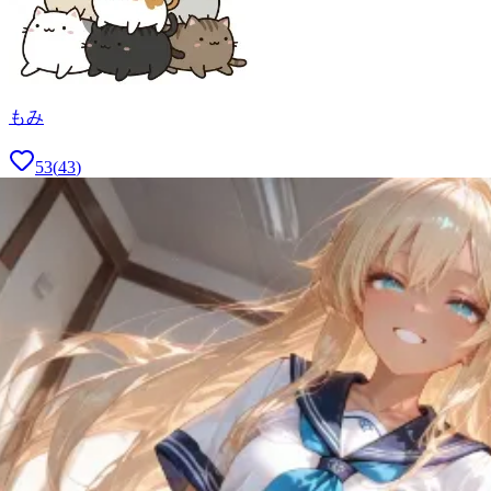
もみ
53
(
43
)