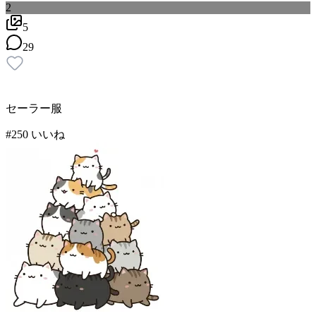
2
5
29
セーラー服
#
2
50
いいね