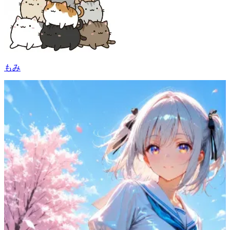
もみ
54
(
47
)