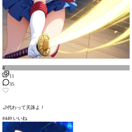
4
11
35
🌙代わって天誅よ！
#
4
49
いいね