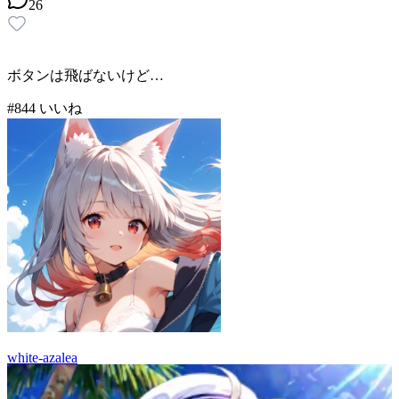
26
ボタンは飛ばないけど…
#
8
44
いいね
white-azalea
52
(
44
)