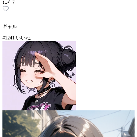
17
ギャル
#
12
41
いいね
gepaltz13
46
(
41
)