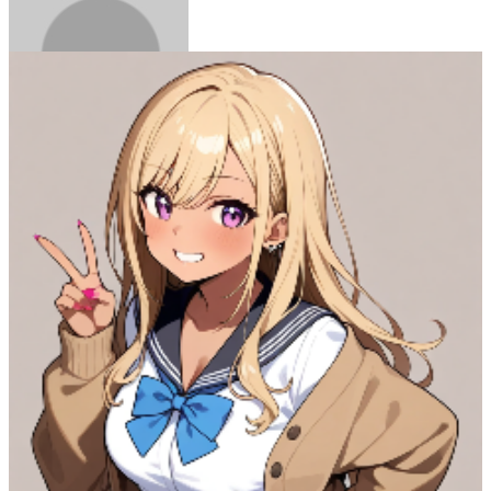
タカ
51
(
41
)