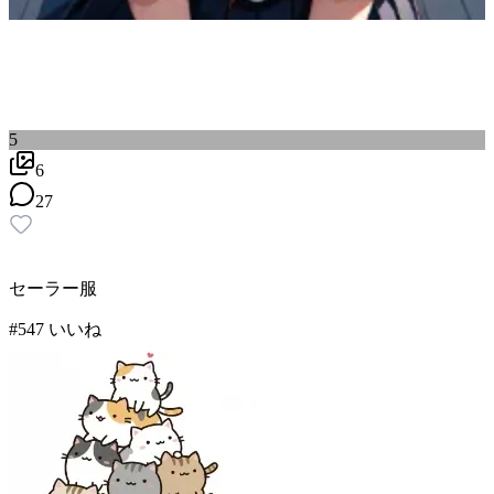
5
6
27
セーラー服
#
5
47
いいね