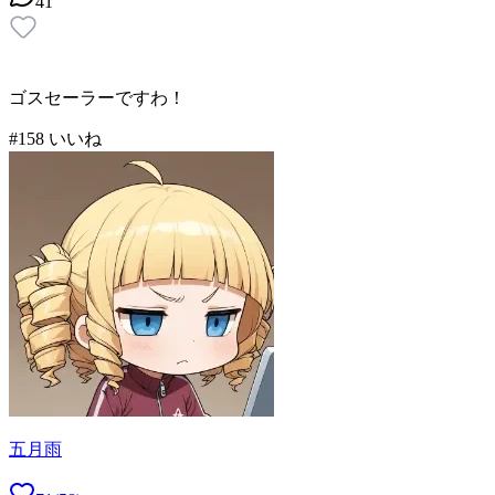
41
ゴスセーラーですわ！
#
1
58
いいね
五月雨