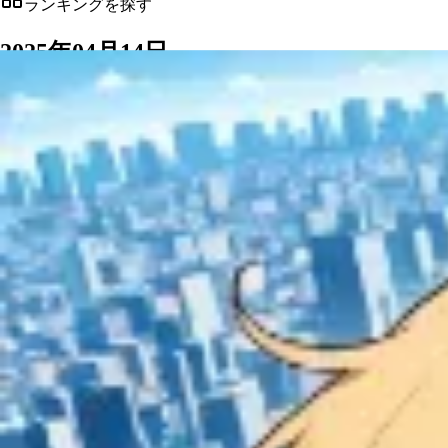
ランキングを探す
2025
年
04
月
14日
通常 / AI / 推し、作品 / ユーザー、日間 / 週間 / 月間を
日間
通常ランキング
推し・貢献度
AIランキング
作品ランキング
ユーザランキング
月間
日間
週間
前へ
次へ
R18
最新
日付候補
最近の候補一覧は必要なときだけ展開できます。