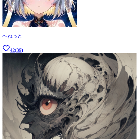
へねっと
42
(
39
)