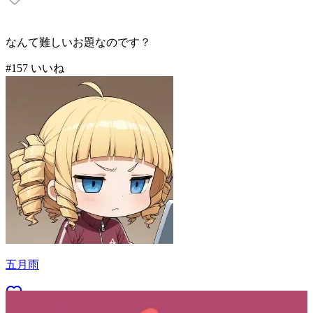
なんて難しいお題なのです？
#
1
57
いいね
五月雨
66
(
57
)