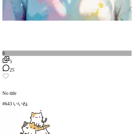
6
5
25
No title
#
6
43
いいね