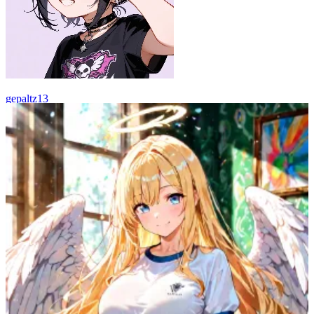
gepaltz13
40
(
38
)