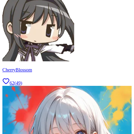
CherryBlossom
62
(
49
)