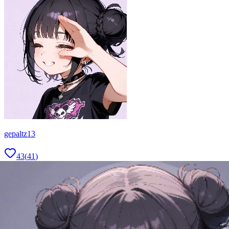
gepaltz13
43
(
41
)