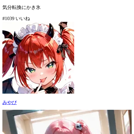
気分転換にかき氷
#
10
39
いいね
みやび
47
(
39
)