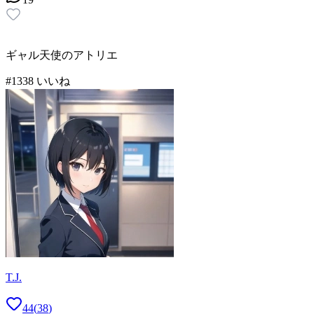
ギャル天使のアトリエ
#
13
38
いいね
T.J.
44
(
38
)