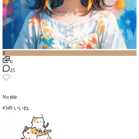
3
6
25
No title
#
3
49
いいね