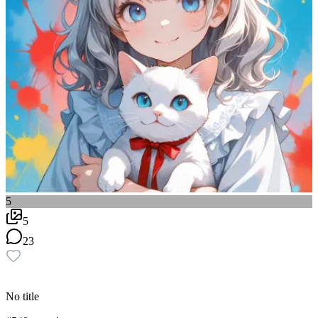
5
5
23
No title