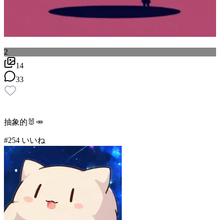
2
14
33
抽象的🐰🥕
#
2
54
いいね