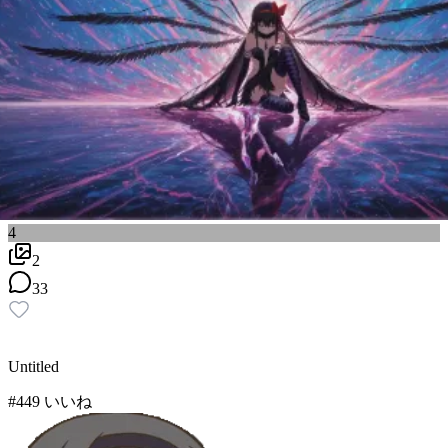
4
2
33
Untitled
#
4
49
いいね