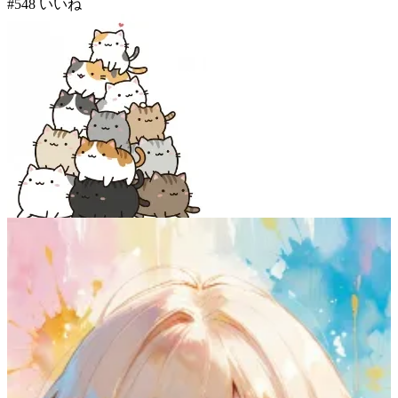
#
5
48
いいね
もみ
51
(
48
)