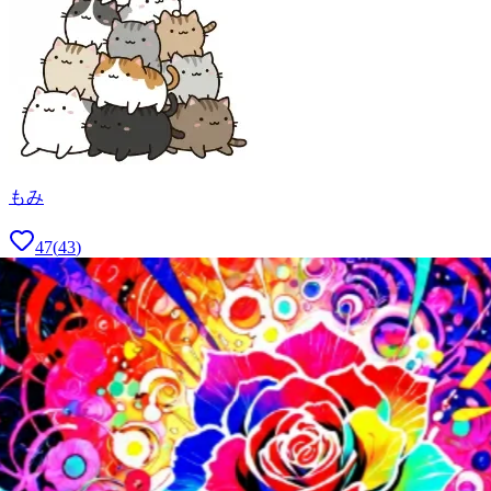
もみ
47
(
43
)