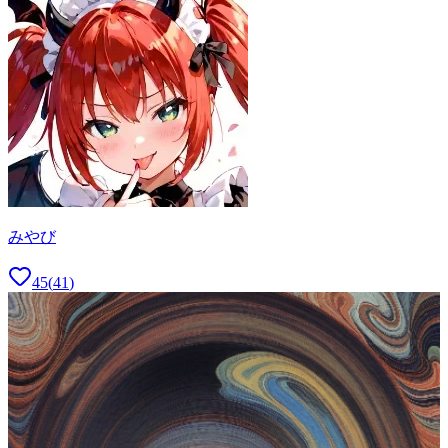
みやび
45
(
41
)