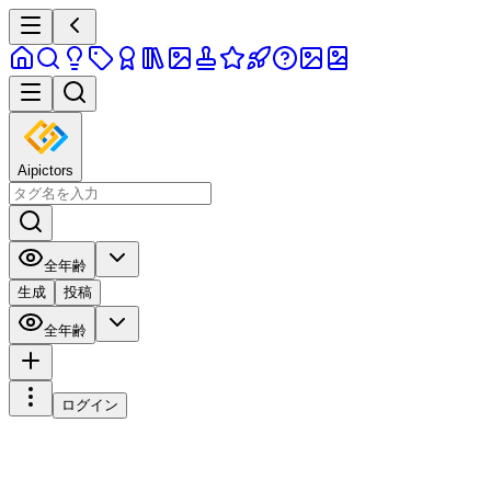
Aipictors
全年齢
生成
投稿
全年齢
ログイン