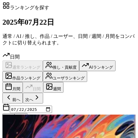
ランキングを探す
2025
年
07
月
22日
通常 / AI / 推し、作品 / ユーザー、日間 / 週間 / 月間をコンパ
クトに切り替えられます。
日間
通常ランキング
推し・貢献度
AIランキング
作品ランキング
ユーザランキング
月間
日間
週間
前へ
次へ
R18
最新
日付候補