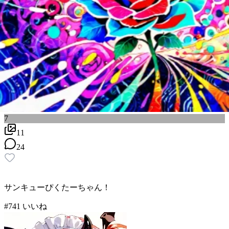
7
11
24
サンキューぴくたーちゃん！
#
7
41
いいね