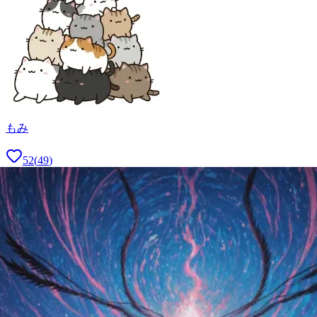
もみ
52
(
49
)