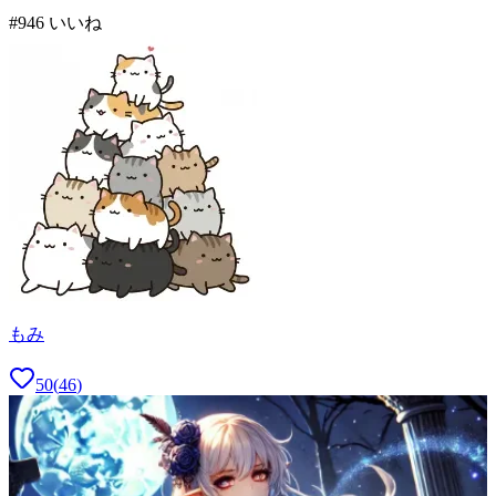
#
9
46
いいね
もみ
50
(
46
)