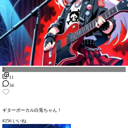
2
11
34
ギターボーカル白兎ちゃん！
#
2
56
いいね