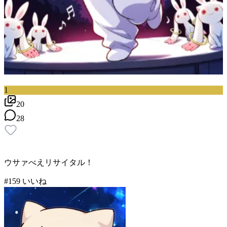
1
20
28
ウサァべえリサイタル！
#
1
59
いいね