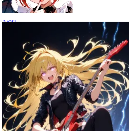
みやび
57
(
52
)