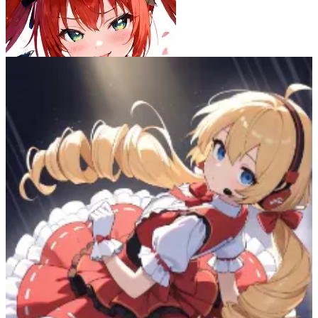
みやび
55
(
51
)