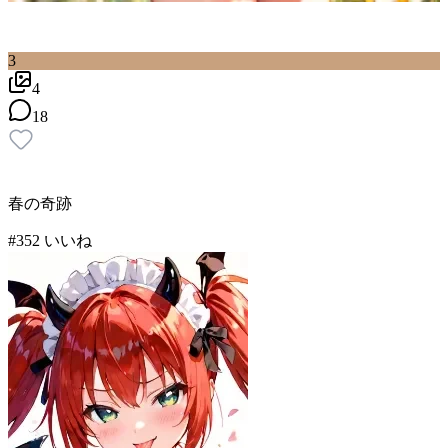
3
4
18
春の奇跡
#
3
52
いいね