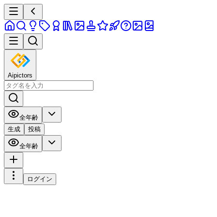
Aipictors
全年齢
生成
投稿
全年齢
ログイン