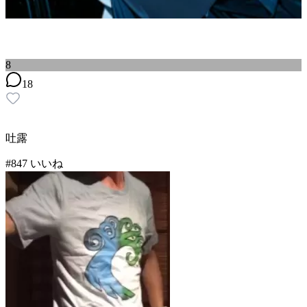
8
18
吐露
#
8
47
いいね