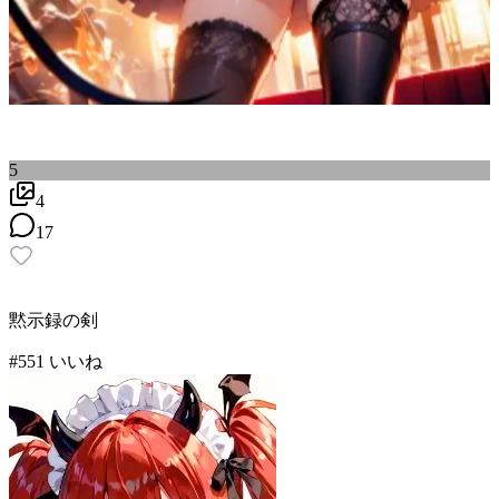
5
4
17
黙示録の剣
#
5
51
いいね