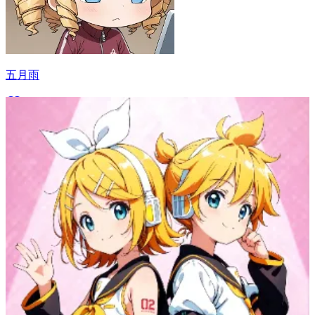
五月雨
60
(
51
)