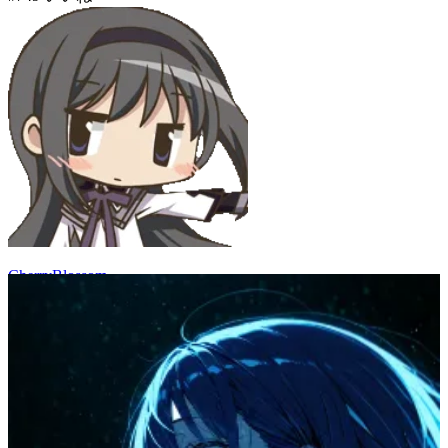
CherryBlossom
59
(
49
)