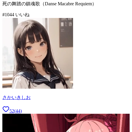
死の舞踏の鎮魂歌（Danse Macabre Requiem）
#
10
44
いいね
さかいきしお
52
(
44
)