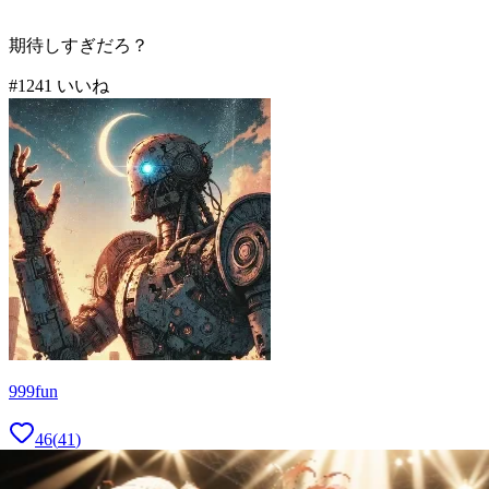
期待しすぎだろ？
#
12
41
いいね
999fun
46
(
41
)