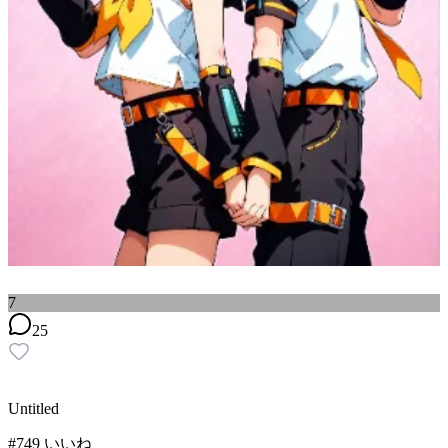
7
25
Untitled
#
7
49
いいね