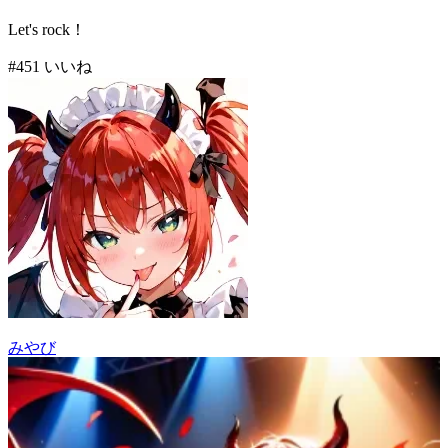
Let's rock！
#
4
51
いいね
みやび
59
(
51
)