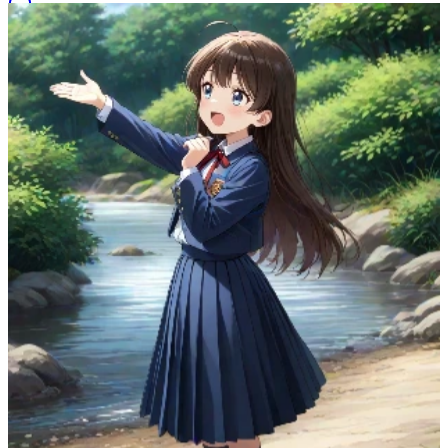
45
(
40
)