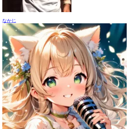
なかじ
53
(
47
)