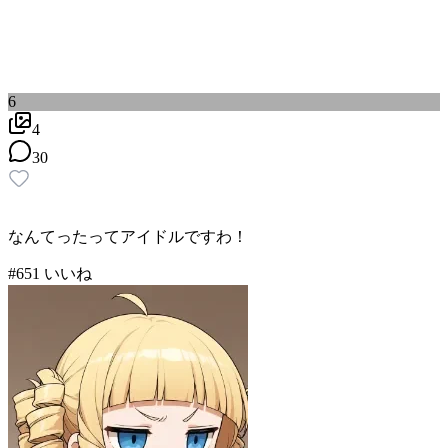
6
4
30
なんてったってアイドルですわ！
#
6
51
いいね