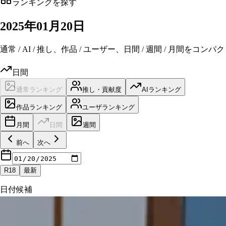
ランキングを探す
2025
年
01
月
20日
通常 / AI / 推し、作品 / ユーザー、日間 / 週間 / 月間を
日間
通常ランキング
推し・貢献度
AIランキング
作品ランキング
ユーザランキング
月間
日間
週間
前へ
次へ
R18
最新
日付候補
最近の候補一覧は必要なときだけ展開できます。