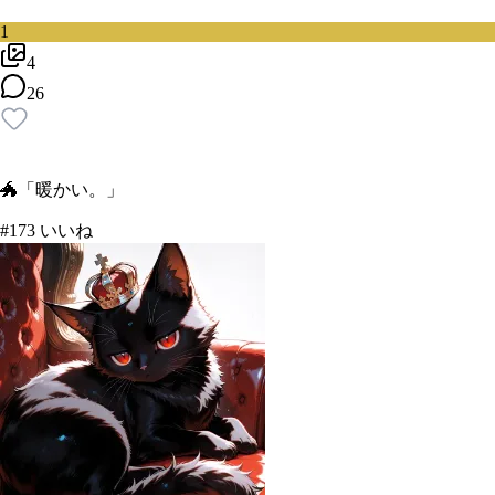
1
4
26
🐲「暖かい。」
#
1
73
いいね