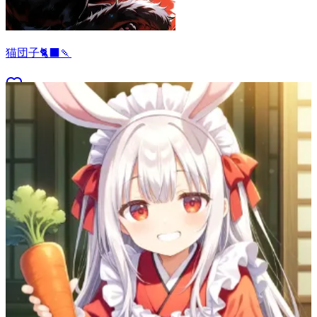
猫団子🐈‍⬛🍡
103
(
75
)