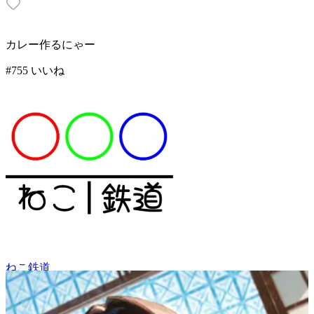
カレー作るにゃー
#
7
55
いいね
ねこ鉄道
63
(
55
)