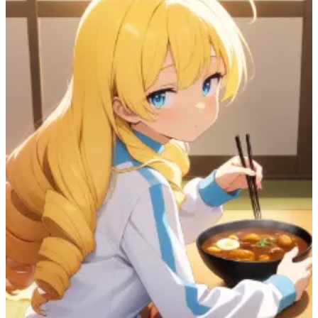
57
(
52
)