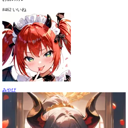
#
4
62
いいね
みやび
79
(
62
)