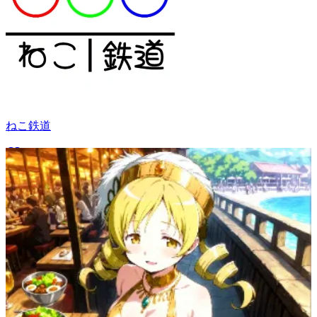
ねこ鉄道
54
(
48
)