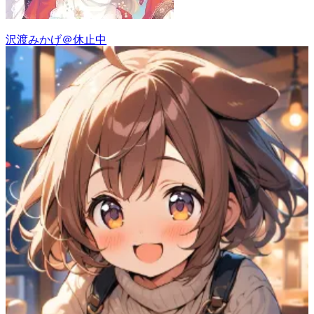
沢渡みかげ＠休止中
96
(
64
)