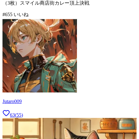
（3枚）スマイル商店街カレー頂上決戦
#
6
55
いいね
Jutaro009
63
(
55
)