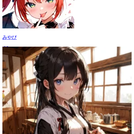
みやび
69
(
60
)