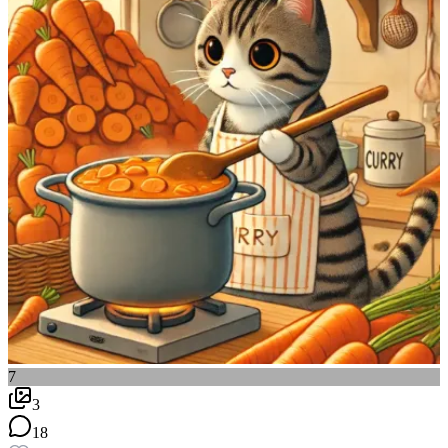
7
3
18