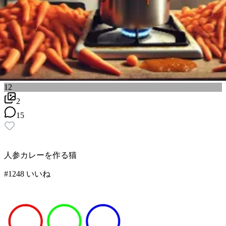
12
2
15
人参カレーを作る猫
#
12
48
いいね