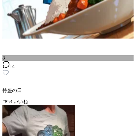
8
14
特盛の日
#
8
53
いいね