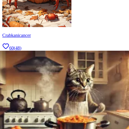
Crabkanicancer
60
(
48
)