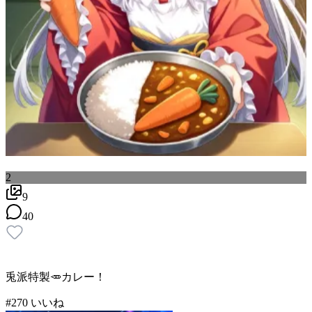
2
9
40
兎派特製🥕カレー！
#
2
70
いいね