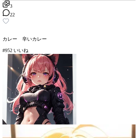
3
22
カレー 辛いカレー
#
9
52
いいね
キョー(2代目)