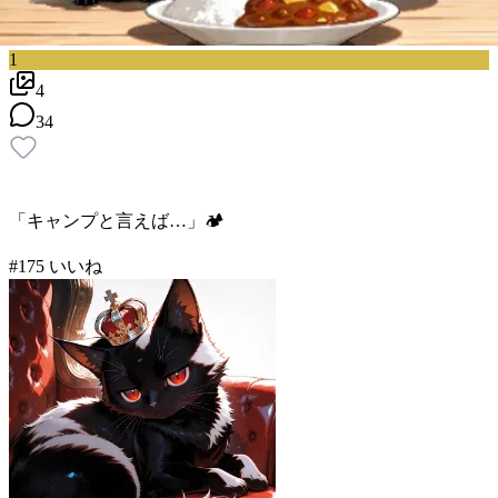
1
4
34
「キャンプと言えば…」🏕️
#
1
75
いいね