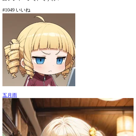
#
10
49
いいね
五月雨
57
(
49
)