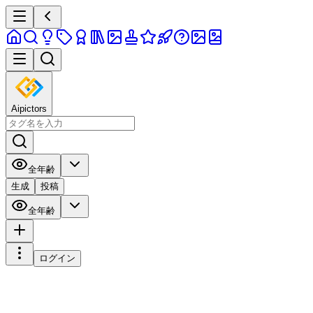
Aipictors
全年齢
生成
投稿
全年齢
ログイン