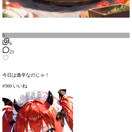
5
6
21
今日は激辛なのじゃ！
#
5
60
いいね