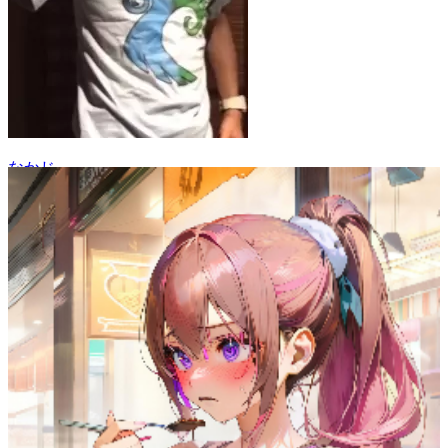
なかじ
60
(
53
)