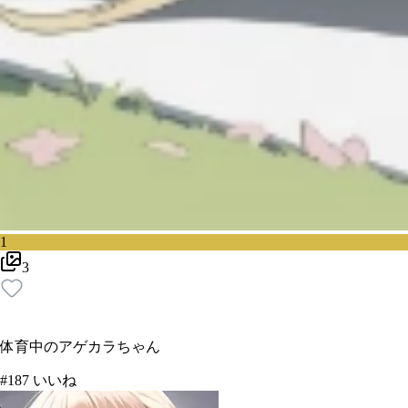
1
3
体育中のアゲカラちゃん
#
1
87
いいね