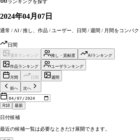
ランキングを探す
2024
年
04
月
07日
通常 / AI / 推し、作品 / ユーザー、日間 / 週間 / 月間を
日間
通常ランキング
推し・貢献度
AIランキング
作品ランキング
ユーザランキング
月間
日間
週間
前へ
次へ
R18
最新
日付候補
最近の候補一覧は必要なときだけ展開できます。