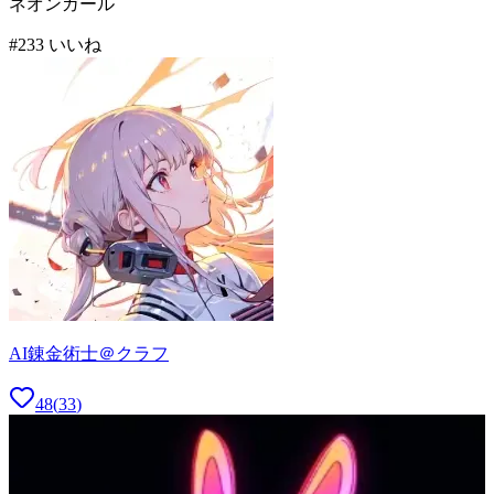
ネオンガール
#
2
33
いいね
AI錬金術士＠クラフ
48
(
33
)