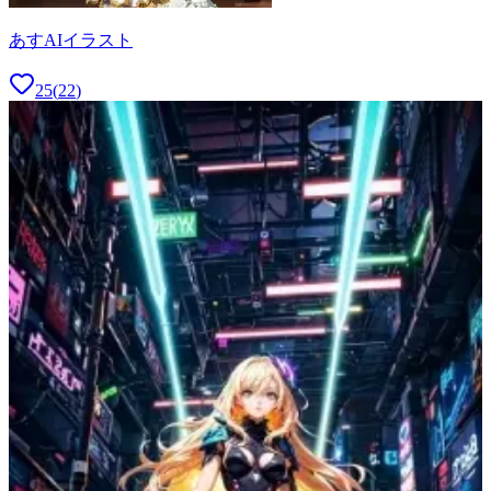
あすAIイラスト
25
(
22
)