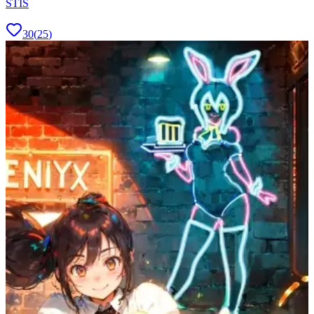
STIS
30
(
25
)