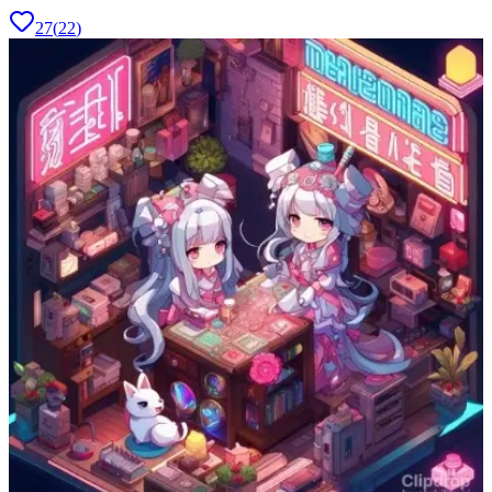
27
(
22
)