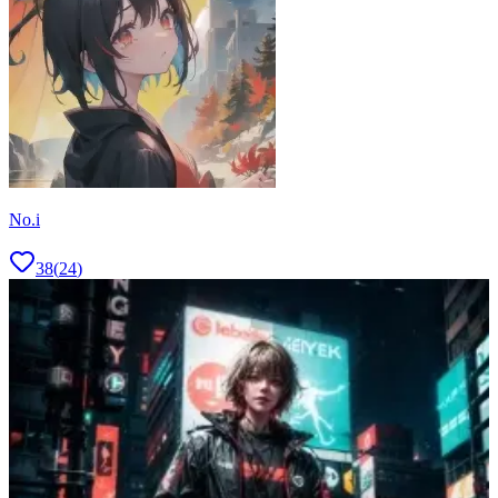
No.i
38
(
24
)