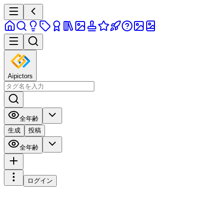
Aipictors
全年齢
生成
投稿
全年齢
ログイン