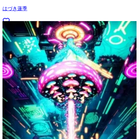
はづき蓮季
52
(
30
)