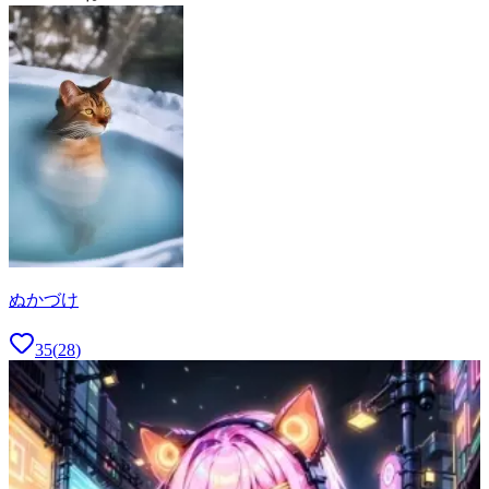
ぬかづけ
35
(
28
)