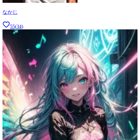
なかじ
55
(
34
)