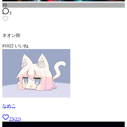
10
3
ネオン街
#
10
22
いいね
なめこ
25
(
22
)