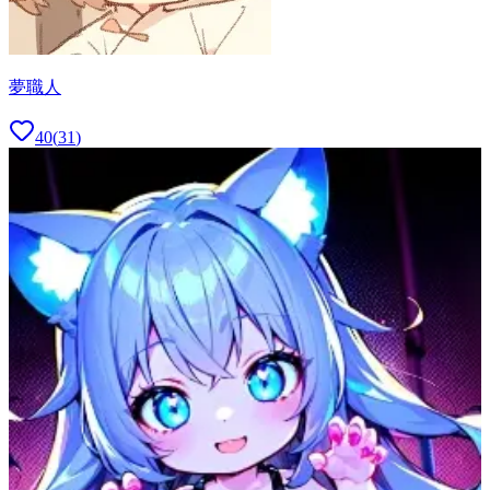
夢職人
40
(
31
)