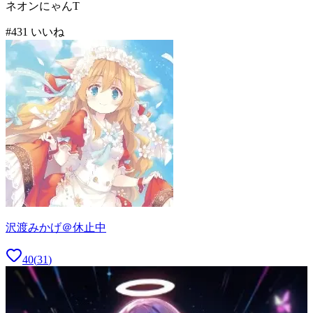
ネオンにゃんT
#
4
31
いいね
沢渡みかげ＠休止中
40
(
31
)