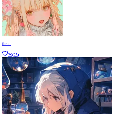
furu_
29
(
25
)