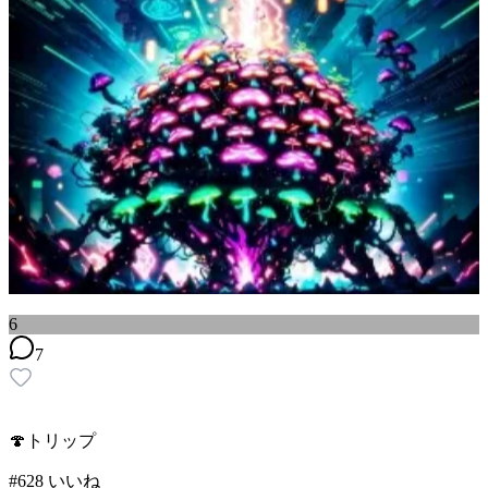
6
7
🍄トリップ
#
6
28
いいね