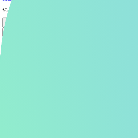
©2026 Aipictors Co.,Ltd.
Aipictors R18
R18
生成
投稿
R18
ログイン