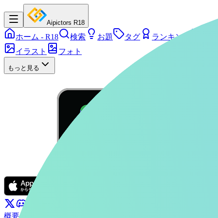
Aipictors R18
ホーム
- R18
検索
お題
タグ
ランキング
シリ
イラスト
フォト
もっと見る
概要
ぴくたーちゃん
お問い合わせ
利用規約
プライバシーポリ