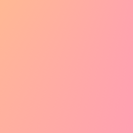
いいね 23
推薦
EX04 淫魔母娘 ルナ・セレネ 搾乳悦楽に堕ちる #15
23