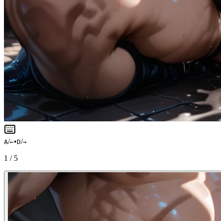
/
•
/
A
←
D
→
1
/
5