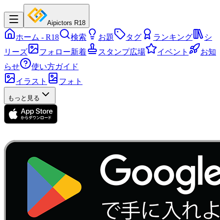
Aipictors R18
ホーム
- R18
検索
お題
タグ
ランキング
シ
リーズ
フォロー新着
スタンプ広場
イベント
お知
らせ
使い方ガイド
イラスト
フォト
もっと見る