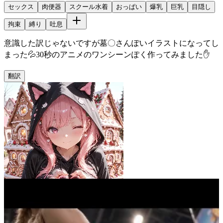
セックス
肉便器
スクール水着
おっぱい
爆乳
巨乳
目隠し
拘束
縛り
吐息
意識した訳じゃないですが墓〇さんぽいイラストになってし
まった💦30秒のアニメのワンシーンぽく作ってみました✋
翻訳
くりゃ