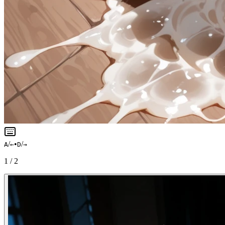
/
•
/
A
←
D
→
1
/
2