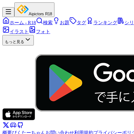
Aipictors R18
ホーム
- R18
検索
お題
タグ
ランキング
シリ
イラスト
フォト
もっと見る
概要
ぴくたーちゃん
お問い合わせ
利用規約
プライバシーポリ