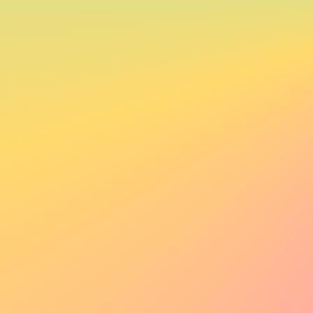
/
•
/
A
←
D
→
1
/
7