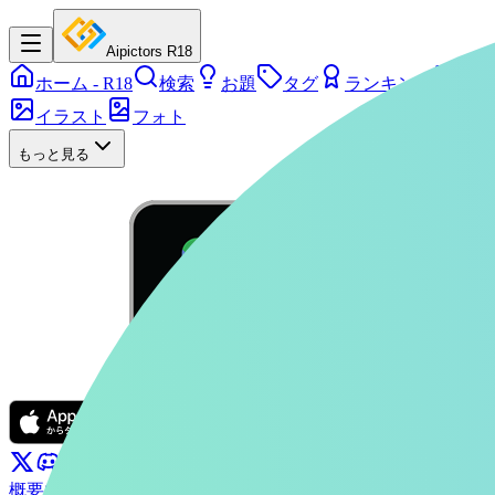
Aipictors R18
ホーム
- R18
検索
お題
タグ
ランキング
シリ
イラスト
フォト
もっと見る
概要
ぴくたーちゃん
お問い合わせ
利用規約
プライバシーポリ