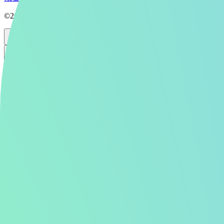
©2026 Aipictors Co.,Ltd.
Aipictors R18
R18
生成
投稿
R18
ログイン