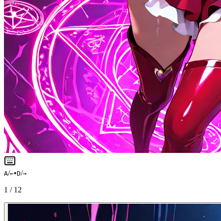
/
•
/
A
←
D
→
1
/
12