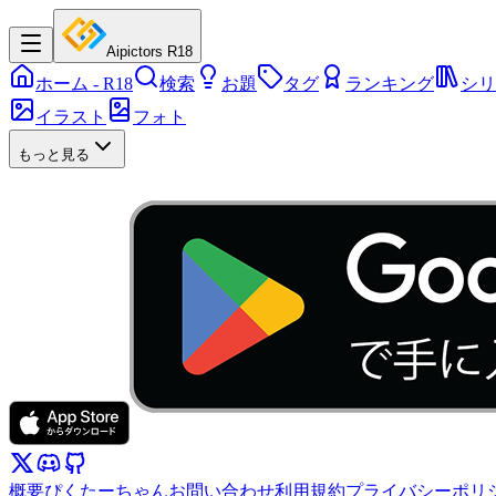
Aipictors R18
ホーム
- R18
検索
お題
タグ
ランキング
シリ
イラスト
フォト
もっと見る
概要
ぴくたーちゃん
お問い合わせ
利用規約
プライバシーポリ