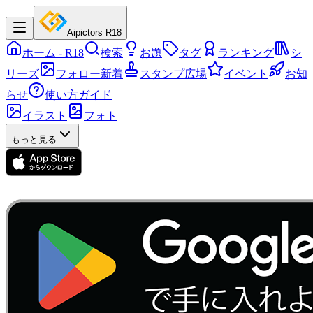
Aipictors R18
ホーム
- R18
検索
お題
タグ
ランキング
シ
リーズ
フォロー新着
スタンプ広場
イベント
お知
らせ
使い方ガイド
イラスト
フォト
もっと見る