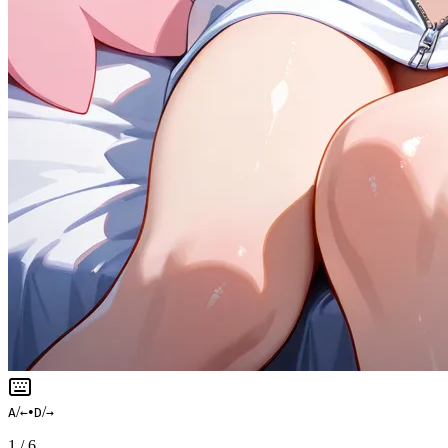
/
•
/
A
←
D
→
1
/
6