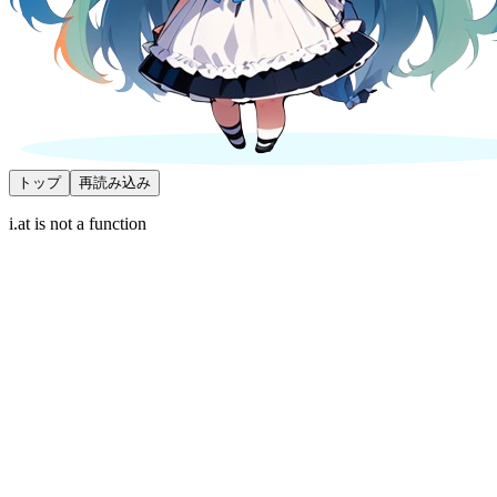
トップ
再読み込み
i.at is not a function