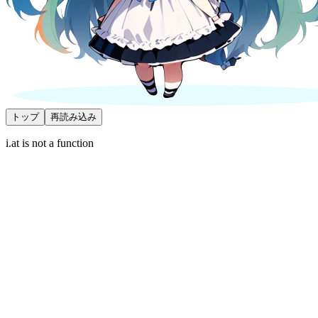
トップ
再読み込み
i.at is not a function