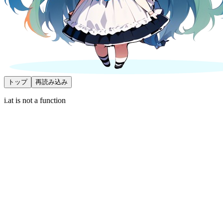
トップ
再読み込み
i.at is not a function