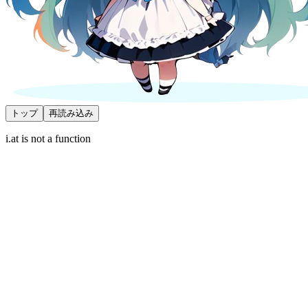
トップ
再読み込み
i.at is not a function