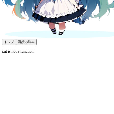
トップ
再読み込み
i.at is not a function