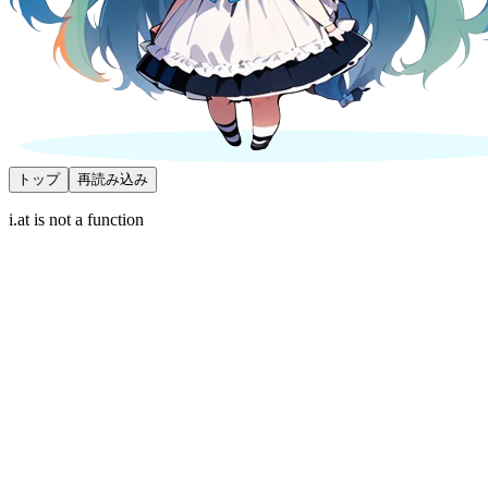
トップ
再読み込み
i.at is not a function