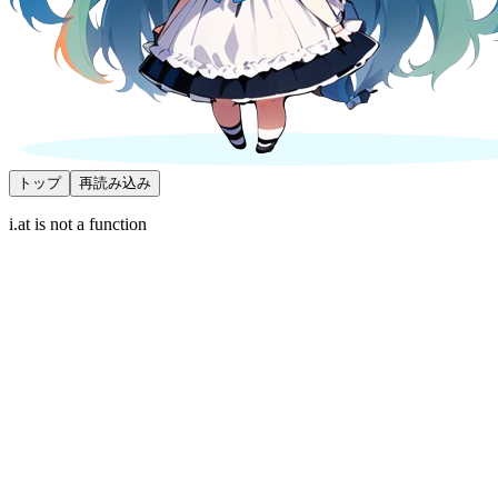
トップ
再読み込み
i.at is not a function