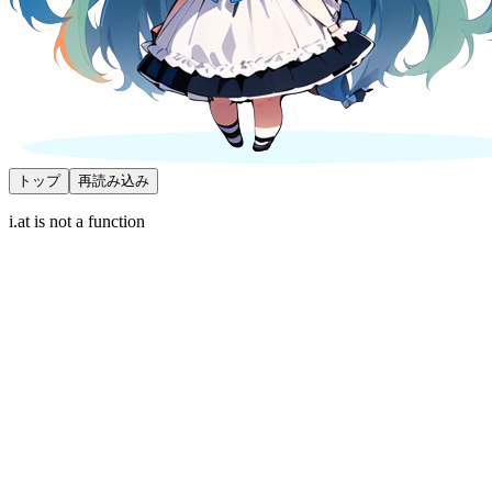
トップ
再読み込み
i.at is not a function