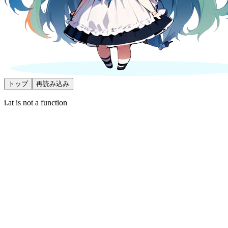
トップ
再読み込み
i.at is not a function