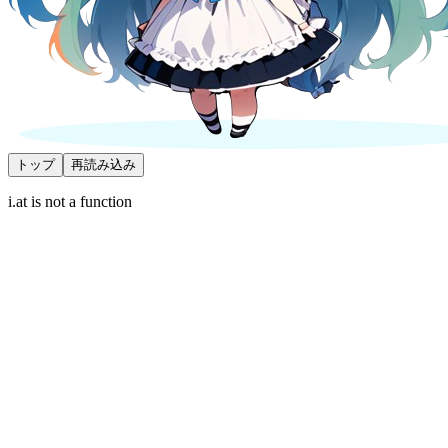
トップ
再読み込み
i.at is not a function