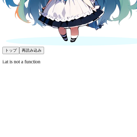
トップ
再読み込み
i.at is not a function