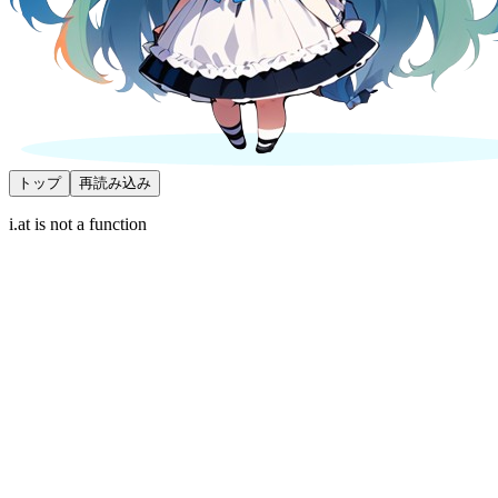
トップ
再読み込み
i.at is not a function