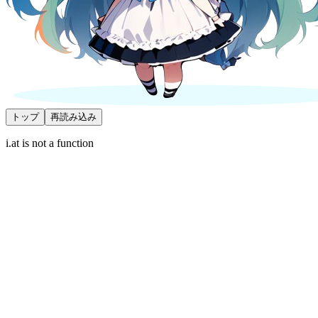
トップ
再読み込み
i.at is not a function