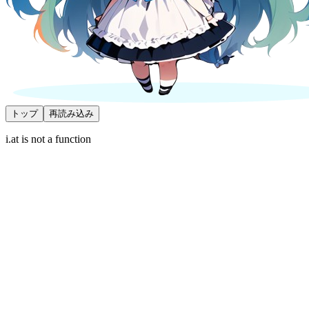
トップ
再読み込み
i.at is not a function