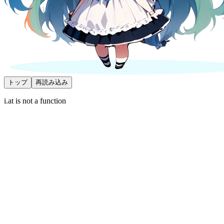
トップ
再読み込み
i.at is not a function