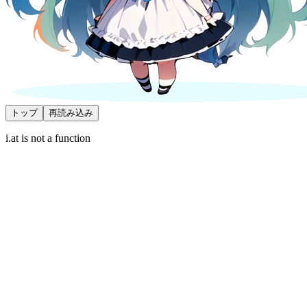
トップ
再読み込み
i.at is not a function