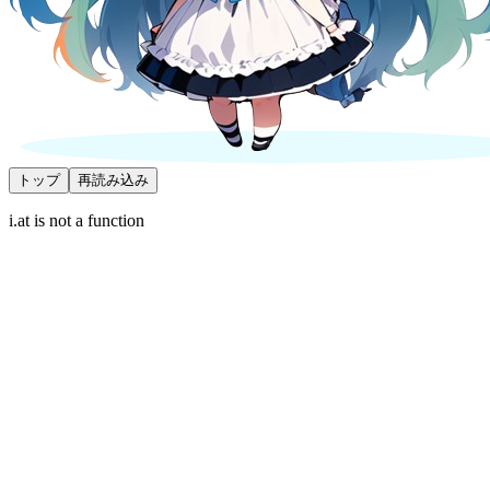
トップ
再読み込み
i.at is not a function