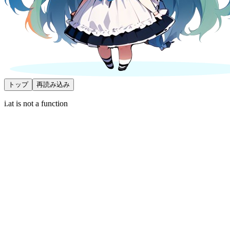
トップ
再読み込み
i.at is not a function