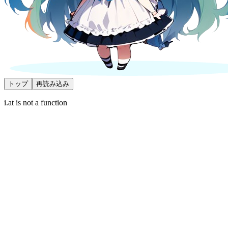
トップ
再読み込み
i.at is not a function