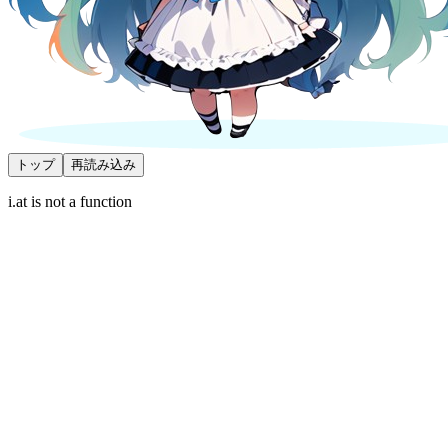
トップ
再読み込み
i.at is not a function