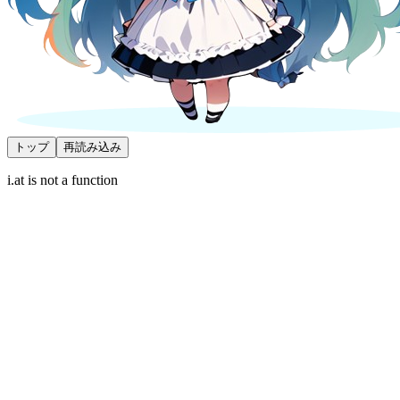
トップ
再読み込み
i.at is not a function