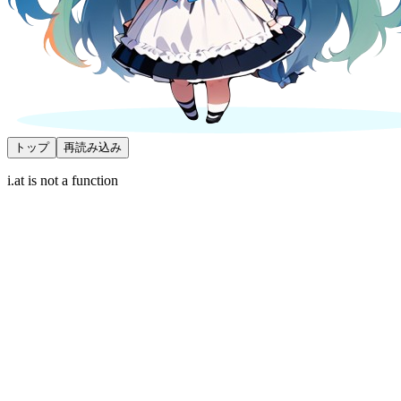
トップ
再読み込み
i.at is not a function