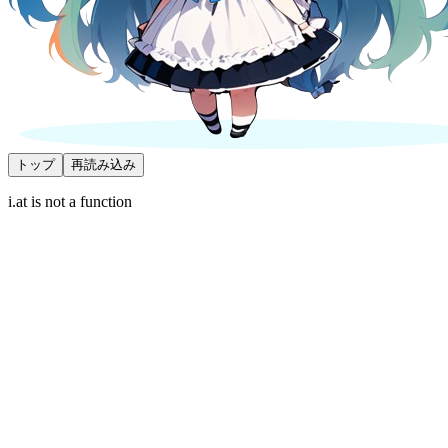
トップ
再読み込み
i.at is not a function